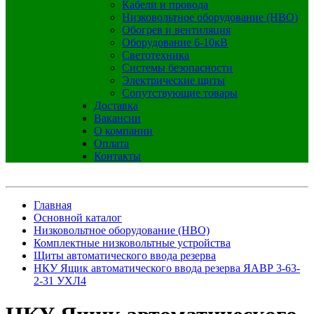
Кабели и провода
Низковольтное оборудование (НВО)
Обогрев и вентиляция
Оборудование 6-10кВ
Светотехника
Системы безопасности
Электрические щиты
Сопутствующие товары
Доставка
Вакансии
О компании
Оплата
Контакты
Главная
Основной каталог
Низковольтное оборудование (НВО)
Комплектные низковольтные устройства
Щиты автоматического ввода резерва
НКУ Ящик автоматического ввода резерва ЯАВР 3-63-
2-31 УХЛ4