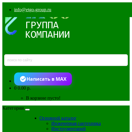
info@etgo-group.ru
Написать в MAX
0
0.00 р.
В корзине пусто!
Категории
Основной каталог
Инженерная сантехника
Инструментарий