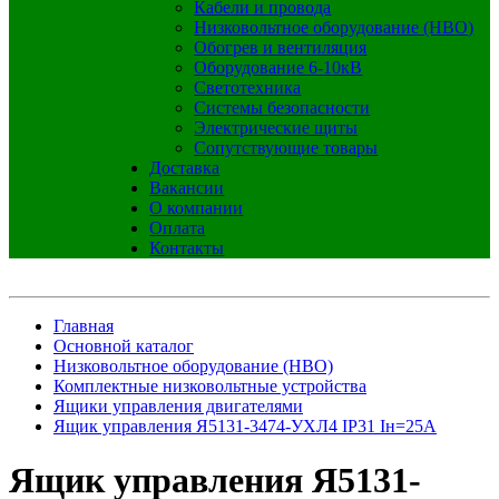
Кабели и провода
Низковольтное оборудование (НВО)
Обогрев и вентиляция
Оборудование 6-10кВ
Светотехника
Системы безопасности
Электрические щиты
Сопутствующие товары
Доставка
Вакансии
О компании
Оплата
Контакты
Главная
Основной каталог
Низковольтное оборудование (НВО)
Комплектные низковольтные устройства
Ящики управления двигателями
Ящик управления Я5131-3474-УХЛ4 IP31 Iн=25А
Ящик управления Я5131-