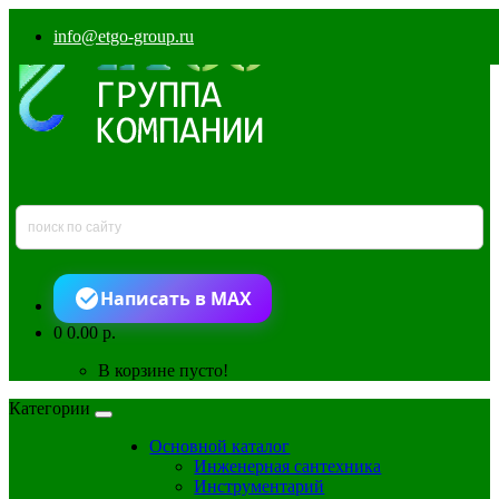
info@etgo-group.ru
Написать в MAX
0
0.00 р.
В корзине пусто!
Категории
Основной каталог
Инженерная сантехника
Инструментарий