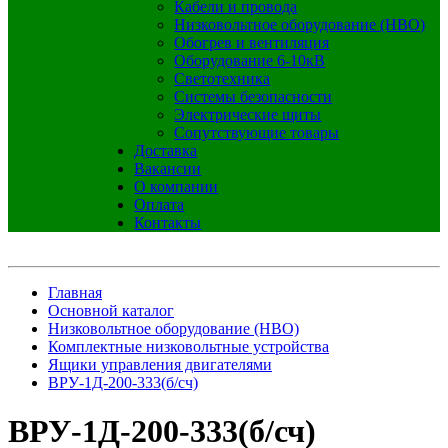
Кабели и провода
Низковольтное оборудование (НВО)
Обогрев и вентиляция
Оборудование 6-10кВ
Светотехника
Системы безопасности
Электрические щиты
Сопутствующие товары
Доставка
Вакансии
О компании
Оплата
Контакты
Главная
Основной каталог
Низковольтное оборудование (НВО)
Комплектные низковольтные устройства
Ящики управления двигателями
ВРУ-1Д-200-333(б/сч)
ВРУ-1Д-200-333(б/сч)