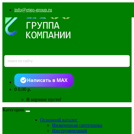
info@etgo-group.ru
Написать в MAX
0
0.00 р.
В корзине пусто!
Категории
Основной каталог
Инженерная сантехника
Инструментарий