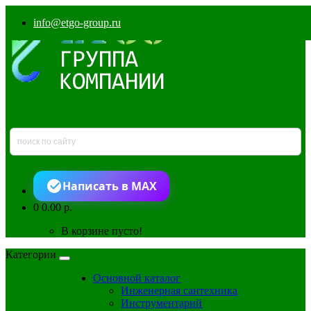
info@etgo-group.ru
Написать в MAX
0
0.00 р.
В корзине пусто!
Категории
Основной каталог
Инженерная сантехника
Инструментарий