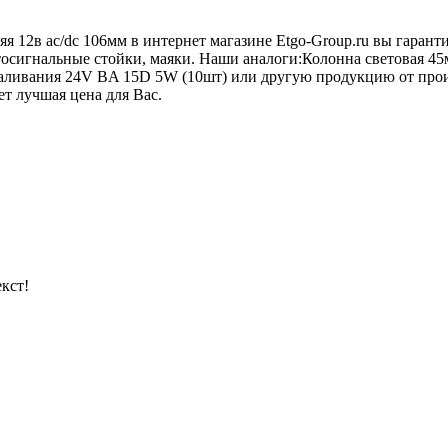
я 12в ac/dc 106мм в интернет магазине Etgo-Group.ru вы гаран
етосигнальные стойки, маяки. Наши аналоги:Колонна световая 4
ивания 24V BA 15D 5W (10шт) или другую продукцию от произво
ет лучшая цена для Вас.
кст!