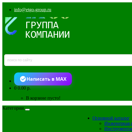
info@etgo-group.ru
Написать в MAX
0
0.00 р.
В корзине пусто!
Категории
Основной каталог
Инженерная 
Инструмента