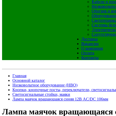
Кабели и про
Низковольтно
Обогрев и ве
Оборудовани
Светотехник
Системы без
Электрическ
Сопутствующ
Доставка
Вакансии
О компании
Оплата
Контакты
Главная
Основной каталог
Низковольтное оборудование (НВО)
Кнопки, кнопочные посты, переключатели, светосигналь
Светосигнальные стойки, маяки
Лампа маячок вращающаяся синяя 12В AC/DC 106мм
Лампа маячок вращающаяся 