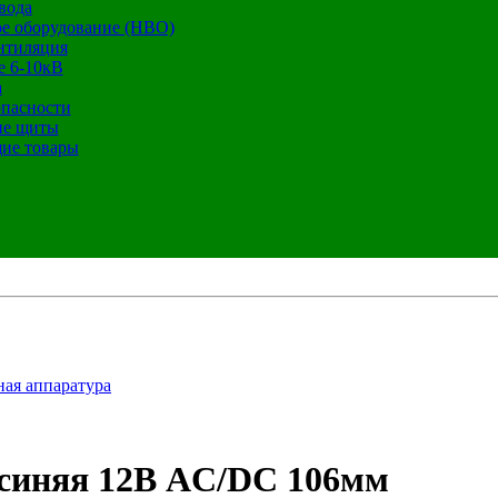
вода
е оборудование (НВО)
нтиляция
е 6-10кВ
а
опасности
ие щиты
ие товары
ная аппаратура
синяя 12В AC/DC 106мм