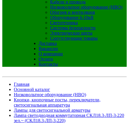
Кабели и провода
Низковольтное оборудование (НВО)
Обогрев и вентиляция
Оборудование 6-10кВ
Светотехника
Системы безопасности
Электрические щиты
Сопутствующие товары
Доставка
Вакансии
О компании
Оплата
Контакты
Главная
Основной каталог
Низковольтное оборудование (НВО)
Кнопки, кнопочные посты, переключатели,
светосигнальная аппаратура
Лампы для светосигнальной арматуры
Лампа светодиодная коммутаторная СКЛ18.3-ЛП-3-220
зел.~ (СКЛ18.3-ЛП-3-220)