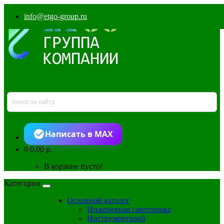
info@etgo-group.ru
Написать в MAX
0
0.00 р.
В корзине пусто!
Категории
Основной каталог
Инженерная сантехника
Инструментарий