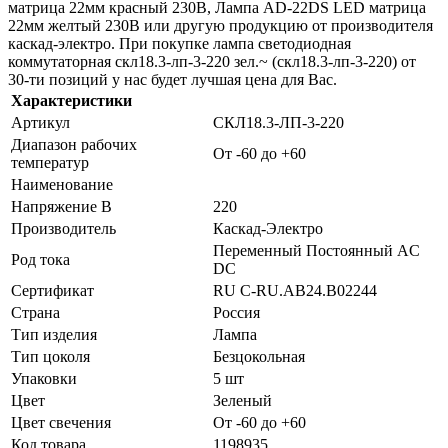
матрица 22мм красный 230В, Лампа AD-22DS LED матрица
22мм желтый 230В или другую продукцию от производителя
каскад-электро. При покупке лампа светодиодная
коммутаторная скл18.3-лп-3-220 зел.~ (скл18.3-лп-3-220) от
30-ти позиций у нас будет лучшая цена для Вас.
Характеристики
Артикул
СКЛ18.3-ЛП-3-220
Диапазон рабочих
От -60 до +60
температур
Наименование
Напряжение В
220
Производитель
Каскад-Электро
Переменный Постоянный AC
Род тока
DC
Сертификат
RU C-RU.AB24.B02244
Страна
Россия
Тип изделия
Лампа
Тип цоколя
Безцокольная
Упаковки
5 шт
Цвет
Зеленый
Цвет свечения
От -60 до +60
Код товара
1198935