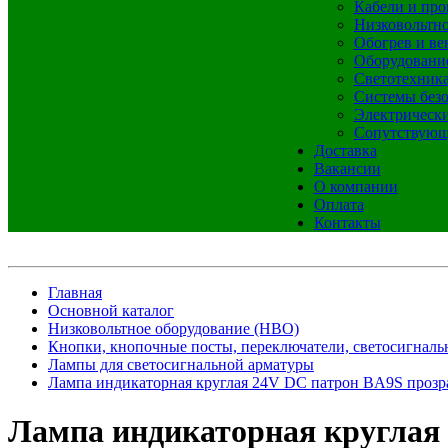
Кабели и про
Низковольтно
Обогрев и ве
Оборудовани
Светотехник
Системы без
Электрическ
Сопутствующ
Доставка
Вакансии
О компании
Оплата
Контакты
Главная
Основной каталог
Низковольтное оборудование (НВО)
Кнопки, кнопочные посты, переключатели, светосигналь
Лампы для светосигнальной арматуры
Лампа индикаторная круглая 24V DC патрон BA9S прозр
Лампа индикаторная круглая