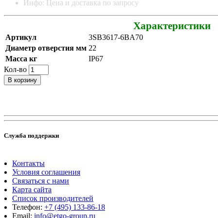
Инфо: Цена и доставка по запросу
Характеристики
Артикул
3SB3617-6BA70
Диаметр отверстия мм
22
Масса кг
IP67
Кол-во
В корзину
Служба поддержки
Контакты
Условия соглашения
Связаться с нами
Карта сайта
Список производителей
Телефон:
+7 (495) 133-86-18
Email:
info@etgo-group.ru