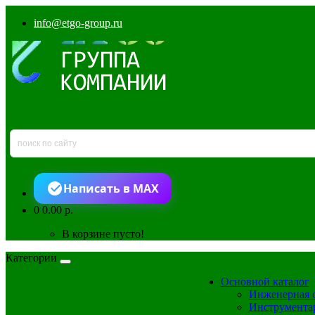
info@etgo-group.ru
Написать в MAX
0
0.00 р.
В корзине пусто!
Категории
Основной каталог
Инженерная 
Инструмента