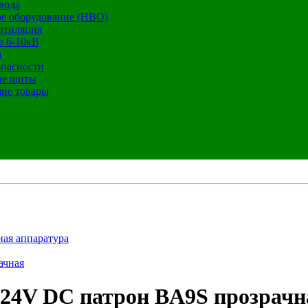
вода
е оборудование (НВО)
нтиляция
е 6-10кВ
а
опасности
ие щиты
ие товары
ная аппаратура
ачная
 24V DC патрон BA9S прозрачн