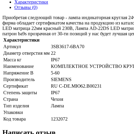
Характеристики
Отзывы (0)
Приобретая следующий товар - лампа индикаторная круглая 24v
фирма обладает сертификатом качества на продукцию из кат
LED матрица 22мм красный 230В, Лампа AD-22DS LED матрица
патрон ba9s прозрачная от 30-ти позиций у нас будет лучшая це
Характеристики
Артикул
3SB3617-6BA70
Диаметр отверстия мм
22
Масса кг
IP67
Наименование
КОМПЛЕКТНОЕ УСТРОЙСТВО КРУГ
Напряжение В
5-60
Производитель
SIEMENS
Сертификат
RU C-DE.МЮ62.B00231
Степень защиты
IP67
Страна
Чехия
Тип изделия
Лампа
Упаковки
Код товара
1232072
Написать отзыв