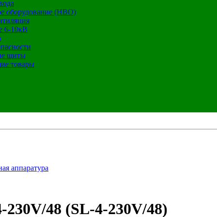
вода
е оборудование (НВО)
нтиляция
е 6-10кВ
а
опасности
ие щиты
ие товары
ная аппаратура
-230V/48 (SL-4-230V/48)