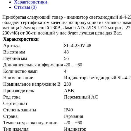
Характеристики
Отзывы (0)
Приобретая следующий товар - индикатор светодиодный sl-4-23
обладает сертификатом качества на продукцию из каталога 
матрица 22мм красный 230В, Лампа AD-22DS LED матрица 22мм
230v/48) от 30-ти позиций у нас будет лучшая цена для Вас.
Характеристики
Артикул
SL-4-230V 48
Высота мм
48
Глубина мм
56
Дополнительная информация
-20…+60
Количество ламп
4
Наименование
Индикатор светодиодный SL-4-2
Номинальное напряжение В
230
Производитель
ABB
Род тока
Переменный AC
Сертификат
Степень защиты
IP40
Страна
Германия
Температура эксплуатации
-20…+60
Тип изделия
Индикатор