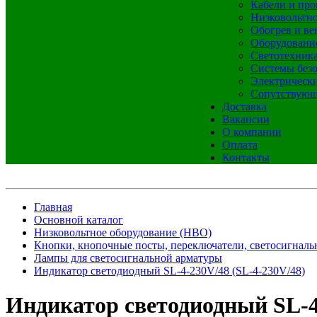
Кабели и про
Низковольтно
Обогрев и ве
Оборудовани
Светотехник
Системы без
Электрическ
Сопутствующ
Доставка
Вакансии
О компании
Оплата
Контакты
Главная
Основной каталог
Низковольтное оборудование (НВО)
Кнопки, кнопочные посты, переключатели, светосигналь
Лампы для светосигнальной арматуры
Индикатор светодиодный SL-4-230V/48 (SL-4-230V/48)
Индикатор светодиодный SL-4