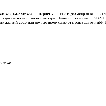
0v/48 (sl-4-230v/48) в интернет магазине Etgo-Group.ru вы гар
лампы для светосигнальной арматуры. Наши аналоги:Лампа AD2
 желтый 230В или другую продукцию от производителя abb. При
30V 48