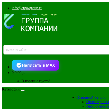
info@etgo-group.ru
Написать в MAX
0
0.00 р.
В корзине пусто!
Категории
Основной каталог
Инженерная 
Инструмента