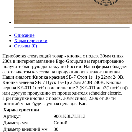
Описание
Характеристики
Отзывы (0)
Приобретая следующий товар - кнопка с подсв. 30мм синяя,
230в в интернет магазине Etgo-Group.ru вы гарантированно
получите быструю доставку по России. Наша фирма обладает
сертификатом качества на продукцию из каталога кнопки.
Наши аналоги:Кнопка красная SВ-7 Стоп 1з+1р 22мм 240В,
Кнопка зеленая SВ-7 Пуск 1з+1р 22мм 240В 240В, Кнопка
черная КЕ-011 1но+1нз исполнение 2 (КЕ-011 исп2(1но+1нз))
или другую продукцию от производителя schneider electric.
При покупке кнопка с подсв. 30мм синяя, 230в от 30-ти
позиций у нас будет лучшая цена для Вас.
Характеристики
Артикул
9001K3L7LH13
Диаметр мм
Синий
Диаметр внешний мм
30