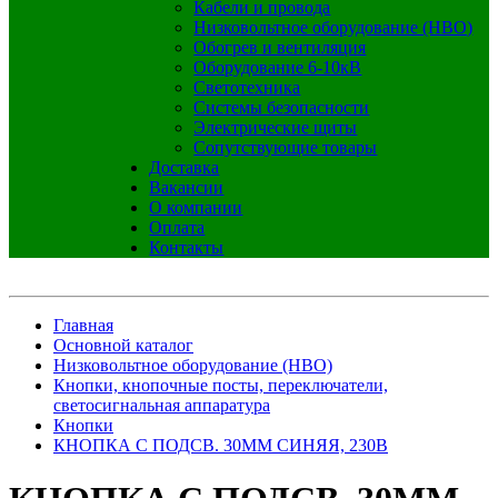
Кабели и провода
Низковольтное оборудование (НВО)
Обогрев и вентиляция
Оборудование 6-10кВ
Светотехника
Системы безопасности
Электрические щиты
Сопутствующие товары
Доставка
Вакансии
О компании
Оплата
Контакты
Главная
Основной каталог
Низковольтное оборудование (НВО)
Кнопки, кнопочные посты, переключатели,
светосигнальная аппаратура
Кнопки
КНОПКА С ПОДСВ. 30ММ СИНЯЯ, 230В