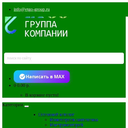
info@etgo-group.ru
Написать в MAX
0
0.00 р.
В корзине пусто!
Категории
Основной каталог
Инженерная сантехника
Инструментарий