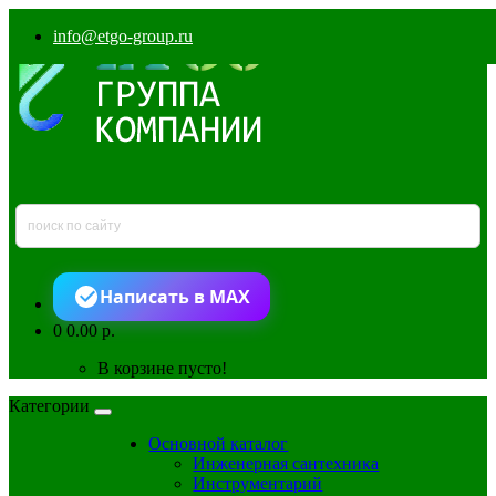
info@etgo-group.ru
Написать в MAX
0
0.00 р.
В корзине пусто!
Категории
Основной каталог
Инженерная сантехника
Инструментарий