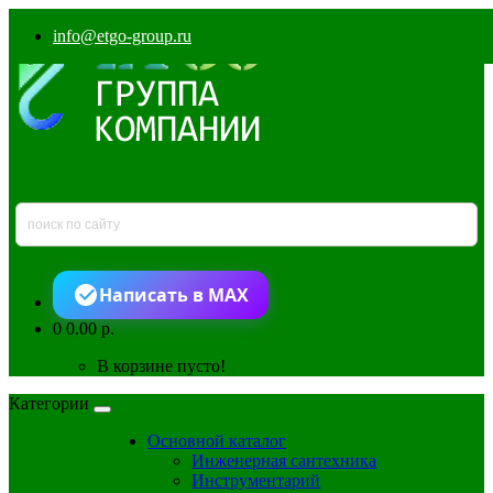
info@etgo-group.ru
Написать в MAX
0
0.00 р.
В корзине пусто!
Категории
Основной каталог
Инженерная сантехника
Инструментарий