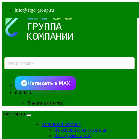
info@etgo-group.ru
Написать в MAX
0
0.00 р.
В корзине пусто!
Категории
Основной каталог
Инженерная сантехника
Инструментарий