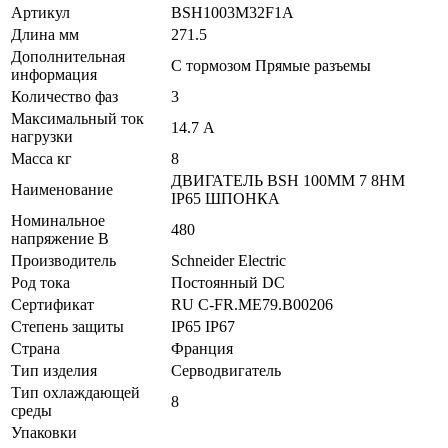
Артикул
BSH1003M32F1A
Длина мм
271.5
Дополнительная
С тормозом Прямые разъемы
информация
Количество фаз
3
Максимальный ток
14.7 А
нагрузки
Масса кг
8
ДВИГАТЕЛЬ BSH 100MM 7 8НМ
Наименование
IP65 ШПОНКА
Номинальное
480
напряжение В
Производитель
Schneider Electric
Род тока
Постоянный DC
Сертификат
RU C-FR.ME79.B00206
Степень защиты
IP65 IP67
Страна
Франция
Тип изделия
Серводвигатель
Тип охлаждающей
8
среды
Упаковки