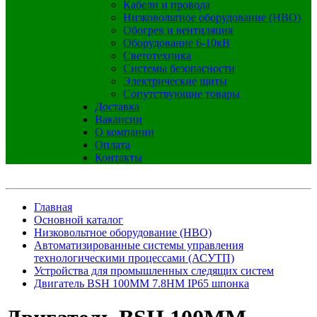
Кабели и провода
Низковольтное оборудование (НВО)
Обогрев и вентиляция
Оборудование 6-10кВ
Светотехника
Системы безопасности
Электрические щиты
Сопутствующие товары
Доставка
Вакансии
О компании
Оплата
Контакты
Главная
Основной каталог
Низковольтное оборудование (НВО)
Автоматизированные системы управления
технологическими процессами (АСУТП)
Устройства для промышленных следящих систем
Двигатель BSH 100MM 7.8НМ IP65 шпонка