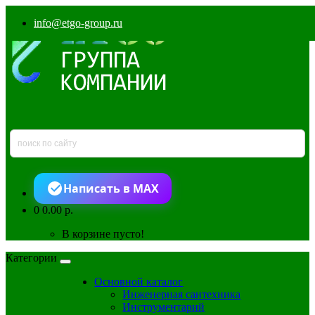
info@etgo-group.ru
Написать в MAX
0
0.00 р.
В корзине пусто!
Категории
Основной каталог
Инженерная сантехника
Инструментарий