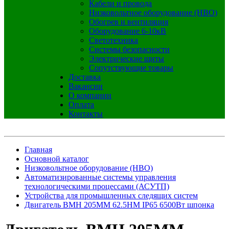
Кабели и провода
Низковольтное оборудование (НВО)
Обогрев и вентиляция
Оборудование 6-10кВ
Светотехника
Системы безопасности
Электрические щиты
Сопутствующие товары
Доставка
Вакансии
О компании
Оплата
Контакты
Главная
Основной каталог
Низковольтное оборудование (НВО)
Автоматизированные системы управления
технологическими процессами (АСУТП)
Устройства для промышленных следящих систем
Двигатель BMH 205MM 62.5НМ IP65 6500Вт шпонка