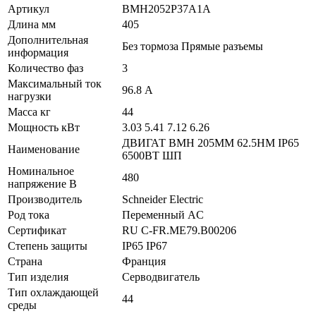
Артикул
BMH2052P37A1A
Длина мм
405
Дополнительная
Без тормоза Прямые разъемы
информация
Количество фаз
3
Максимальный ток
96.8 А
нагрузки
Масса кг
44
Мощность кВт
3.03 5.41 7.12 6.26
ДВИГАТ BMH 205MM 62.5НМ IP65
Наименование
6500ВТ ШП
Номинальное
480
напряжение В
Производитель
Schneider Electric
Род тока
Переменный AC
Сертификат
RU C-FR.ME79.B00206
Степень защиты
IP65 IP67
Страна
Франция
Тип изделия
Серводвигатель
Тип охлаждающей
44
среды