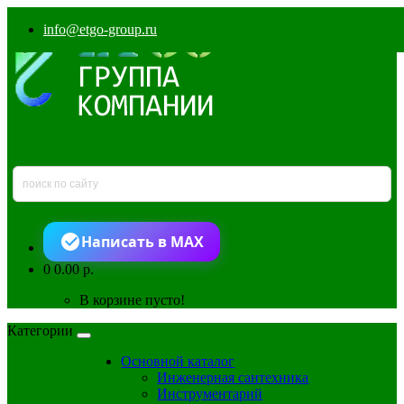
info@etgo-group.ru
Написать в MAX
0
0.00 р.
В корзине пусто!
Категории
Основной каталог
Инженерная сантехника
Инструментарий