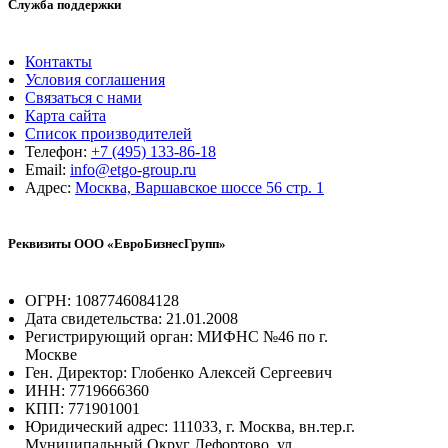
Служба поддержки
Контакты
Условия соглашения
Связаться с нами
Карта сайта
Список производителей
Телефон:
+7 (495) 133-86-18
Email:
info@etgo-group.ru
Адрес:
Москва, Варшавское шоссе 56 стр. 1
Реквизиты ООО «ЕвроБизнесГрупп»
ОГРН: 1087746084128
Дата свидетельства: 21.01.2008
Регистрирующий орган: МИФНС №46 по г.
Москве
Ген. Директор: Глобенко Алексей Сергеевич
ИНН: 7719666360
КПП: 771901001
Юридический адрес: 111033, г. Москва, вн.тер.г.
Муниципальный Округ Лефортово, ул