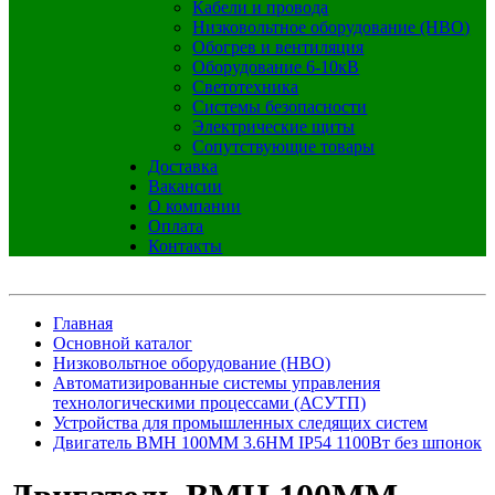
Кабели и провода
Низковольтное оборудование (НВО)
Обогрев и вентиляция
Оборудование 6-10кВ
Светотехника
Системы безопасности
Электрические щиты
Сопутствующие товары
Доставка
Вакансии
О компании
Оплата
Контакты
Главная
Основной каталог
Низковольтное оборудование (НВО)
Автоматизированные системы управления
технологическими процессами (АСУТП)
Устройства для промышленных следящих систем
Двигатель BMH 100MM 3.6НМ IP54 1100Вт без шпонок