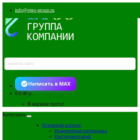
info@etgo-group.ru
Написать в MAX
0
0.00 р.
В корзине пусто!
Категории
Основной каталог
Инженерная сантехника
Инструментарий