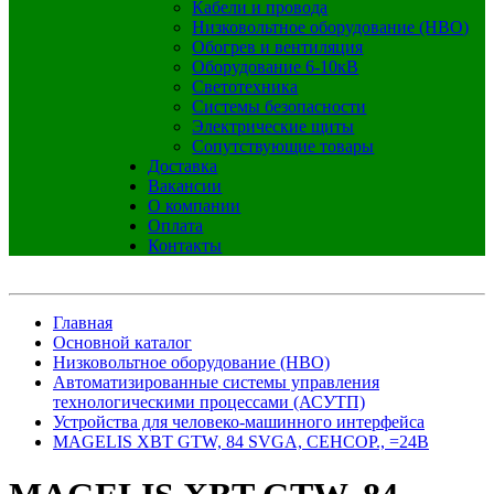
Кабели и провода
Низковольтное оборудование (НВО)
Обогрев и вентиляция
Оборудование 6-10кВ
Светотехника
Системы безопасности
Электрические щиты
Сопутствующие товары
Доставка
Вакансии
О компании
Оплата
Контакты
Главная
Основной каталог
Низковольтное оборудование (НВО)
Автоматизированные системы управления
технологическими процессами (АСУТП)
Устройства для человеко-машинного интерфейса
MAGELIS XBT GTW, 84 SVGA, СЕНСОР., =24В