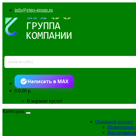
info@etgo-group.ru
Написать в MAX
0
0.00 р.
В корзине пусто!
Категории
Основной каталог
Инженерная 
Инструмента