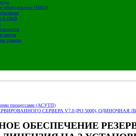
вода
е оборудование (НВО)
нтиляция
е 6-10кВ
а
опасности
ие щиты
ие товары
кими процессами (АСУТП)
ЕРВИРОВАННОГО СЕРВЕРА V7.0 (PO 5000), ОДИНОЧНАЯ
ММНОЕ ОБЕСПЕЧЕНИЕ РЕЗЕ