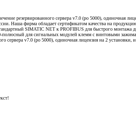
печение резервированного сервера v7.0 (po 5000), одиночная лиц
ссии. Наша фирма обладает сертификатом качества на продукци
 стандартный SIMATIC NET к PROFIBUS для быстрого монтажа д
0-полюсный для сигнальных модулей клемм с винтовыми зажима
го сервера v7.0 (po 5000), одиночная лицензия на 2 установки, 
кст!