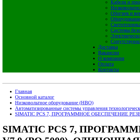
Кабели и про
Низковольтно
Обогрев и ве
Оборудовани
Светотехник
Системы без
Электрическ
Сопутствующ
Доставка
Вакансии
О компании
Оплата
Контакты
Главная
Основной каталог
Низковольтное оборудование (НВО)
Автоматизированные системы управления технологичес
SIMATIC PCS 7, ПРОГРАММНОЕ ОБЕСПЕЧЕНИЕ РЕЗ
SIMATIC PCS 7, ПРОГРА