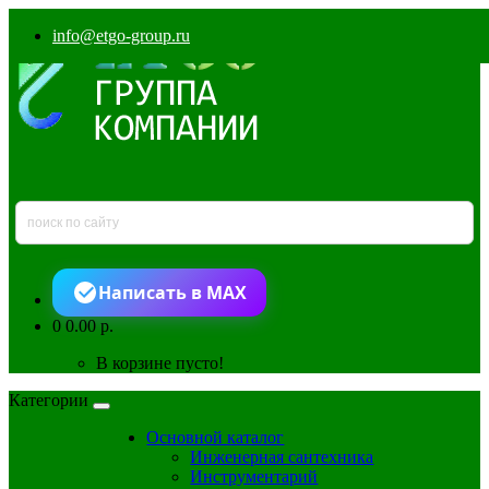
info@etgo-group.ru
Написать в MAX
0
0.00 р.
В корзине пусто!
Категории
Основной каталог
Инженерная сантехника
Инструментарий