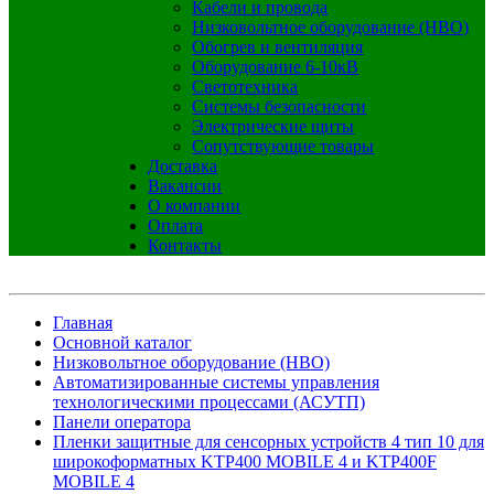
Кабели и провода
Низковольтное оборудование (НВО)
Обогрев и вентиляция
Оборудование 6-10кВ
Светотехника
Системы безопасности
Электрические щиты
Сопутствующие товары
Доставка
Вакансии
О компании
Оплата
Контакты
Главная
Основной каталог
Низковольтное оборудование (НВО)
Автоматизированные системы управления
технологическими процессами (АСУТП)
Панели оператора
Пленки защитные для сенсорных устройств 4 тип 10 для
широкоформатных KTP400 MOBILE 4 и KTP400F
MOBILE 4