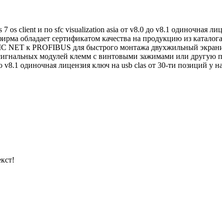
os client и по sfc visualization asia от v8.0 до v8.1 одиночная л
фирма обладает сертификатом качества на продукцию из катало
IC NET к PROFIBUS для быстрого монтажа двухжильный экранир
игнальных модулей клемм с винтовыми зажимами или другую пр
v8.0 до v8.1 одиночная лицензия ключ на usb clas от 30-ти позиций у 
кст!