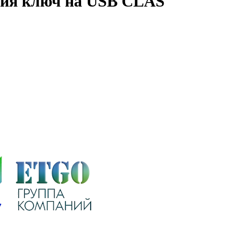
нзия ключ на USB CLAS