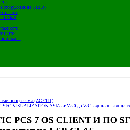
вода
е оборудование (НВО)
нтиляция
е 6-10кВ
а
опасности
ие щиты
ие товары
кими процессами (АСУТП)
 SFC VISUALIZATION ASIA от V8.0 до V8.1 одиночная лицен
TIC PCS 7 OS CLIENT И ПО S