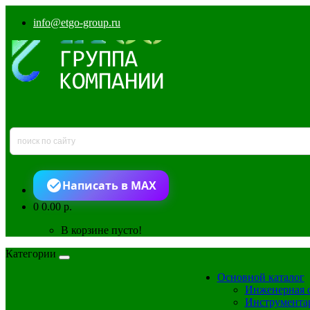
info@etgo-group.ru
Написать в MAX
0
0.00 р.
В корзине пусто!
Категории
Основной каталог
Инженерная 
Инструмента