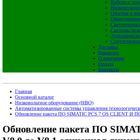
Кабели и про
Низковольтно
Обогрев и ве
Оборудовани
Светотехник
Системы без
Электрическ
Сопутствующ
Доставка
Вакансии
О компании
Оплата
Контакты
Главная
Основной каталог
Низковольтное оборудование (НВО)
Автоматизированные системы управления технологичес
Обновление пакета ПО SIMATIC PCS 7 OS CLIENT И ПО
Обновление пакета ПО SIMA