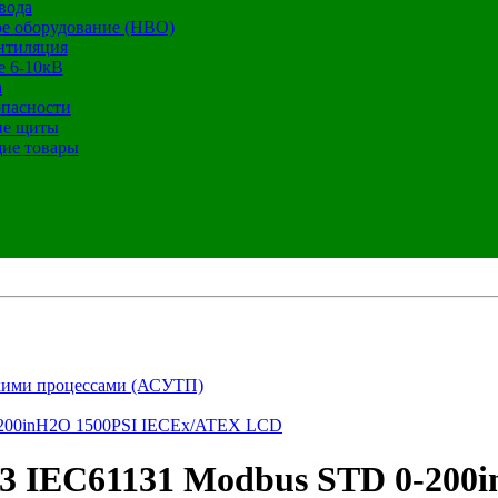
вода
е оборудование (НВО)
нтиляция
е 6-10кВ
а
опасности
ие щиты
ие товары
кими процессами (АСУТП)
-200inH2O 1500PSI IECEx/ATEX LCD
 IEC61131 Modbus STD 0-200