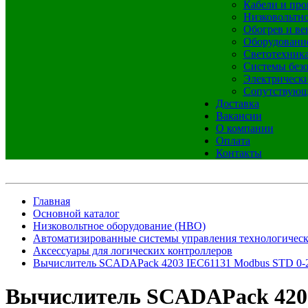
Кабели и про
Низковольтно
Обогрев и ве
Оборудовани
Светотехник
Системы без
Электрическ
Сопутствующ
Доставка
Вакансии
О компании
Оплата
Контакты
Главная
Основной каталог
Низковольтное оборудование (НВО)
Автоматизированные системы управления технологичес
Аксессуары для логических контроллеров
Вычислитель SCADAPack 4203 IEC61131 Modbus STD 0
Вычислитель SCADAPack 4203