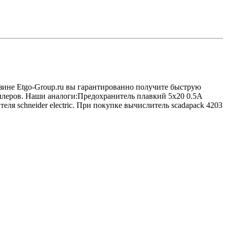
газине Etgo-Group.ru вы гарантированно получите быструю
оллеров. Наши аналоги:Предохранитель плавкий 5х20 0.5А
я schneider electric. При покупке вычислитель scadapack 4203