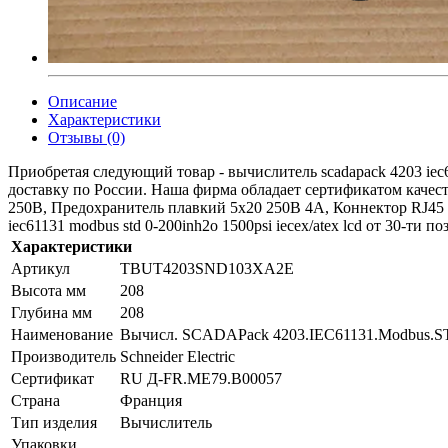
Описание
Характеристики
Отзывы (0)
Приобретая следующий товар - вычислитель scadapack 4203 iec6
доставку по России. Наша фирма обладает сертификатом качес
250В, Предохранитель плавкий 5х20 250В 4А, Коннектор RJ45 K
iec61131 modbus std 0-200inh2o 1500psi iecex/atex lcd от 30-ти п
Характеристики
Артикул
TBUT4203SND103XA2E
Высота мм
208
Глубина мм
208
Наименование
Вычисл. SCADAPack 4203.IEC61131.Modbus.S
Производитель
Schneider Electric
Сертификат
RU Д-FR.ME79.B00057
Страна
Франция
Тип изделия
Вычислитель
Упаковки