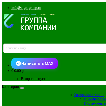
info@etgo-group.ru
Написать в MAX
0
0.00 р.
В корзине пусто!
Категории
Основной каталог
Инженерная 
Инструмента