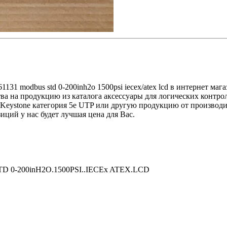
1131 modbus std 0-200inh2o 1500psi iecex/atex lcd в интернет ма
тва на продукцию из каталога аксессуары для логических контр
eystone категория 5е UTP или другую продукцию от производител
озиций у нас будет лучшая цена для Вас.
TD 0-200inH2O.1500PSI..IECEx ATEX.LCD