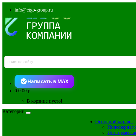
info@etgo-group.ru
Написать в MAX
0
0.00 р.
В корзине пусто!
Категории
Основной каталог
Инженерная 
Инструмента