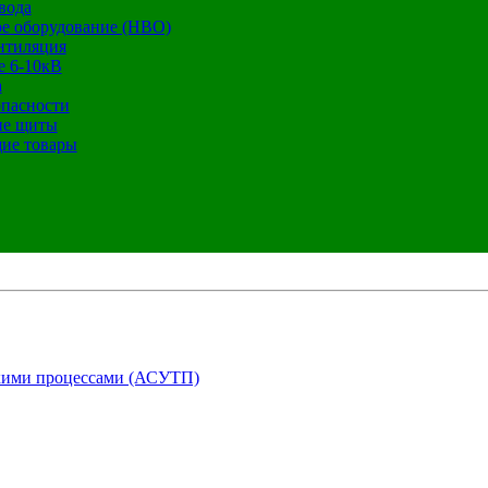
вода
е оборудование (НВО)
нтиляция
е 6-10кВ
а
опасности
ие щиты
ие товары
кими процессами (АСУТП)