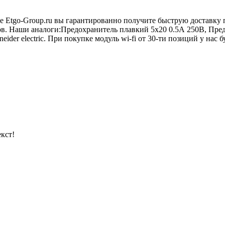
не Etgo-Group.ru вы гарантированно получите быструю доставку 
ов. Наши аналоги:Предохранитель плавкий 5х20 0.5А 250В, Пре
der electric. При покупке модуль wi-fi от 30-ти позиций у нас б
кст!