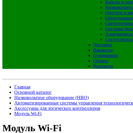
Кабели и про
Низковольтно
Обогрев и ве
Оборудовани
Светотехник
Системы без
Электрическ
Сопутствующ
Доставка
Вакансии
О компании
Оплата
Контакты
Главная
Основной каталог
Низковольтное оборудование (НВО)
Автоматизированные системы управления технологичес
Аксессуары для логических контроллеров
Модуль Wi-Fi
Модуль Wi-Fi