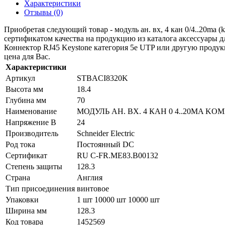
Характеристики
Отзывы (0)
Приобретая следующий товар - модуль ан. вх, 4 кан 0/4..20ma 
сертификатом качества на продукцию из каталога аксессуары 
Коннектор RJ45 Keystone категория 5е UTP или другую продукцию
цена для Вас.
Характеристики
Артикул
STBACI8320K
Высота мм
18.4
Глубина мм
70
Наименование
МОДУЛЬ АН. ВХ. 4 КАН 0 4..20MA KО
Напряжение В
24
Производитель
Schneider Electric
Род тока
Постоянный DC
Сертификат
RU C-FR.ME83.B00132
Степень защиты
128.3
Страна
Англия
Тип присоединения
винтовое
Упаковки
1 шт 10000 шт 10000 шт
Ширина мм
128.3
Код товара
1452569