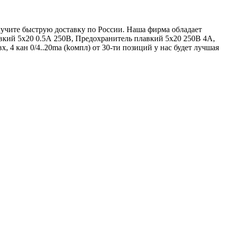
олучите быструю доставку по России. Наша фирма обладает
вкий 5х20 0.5А 250В, Предохранитель плавкий 5х20 250В 4А,
, 4 кан 0/4..20ma (kомпл) от 30-ти позиций у нас будет лучшая