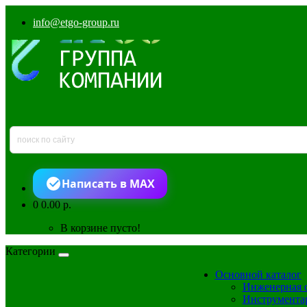
info@etgo-group.ru
Написать в MAX
0
0.00 р.
В корзине пусто!
Категории
Основной каталог
Инженерная 
Инструмента