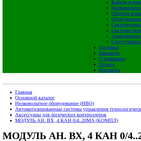
Кабели и про
Низковольтно
Обогрев и ве
Оборудовани
Светотехник
Системы без
Электрическ
Сопутствующ
Доставка
Вакансии
О компании
Оплата
Контакты
Главная
Основной каталог
Низковольтное оборудование (НВО)
Автоматизированные системы управления технологичес
Аксессуары для логических контроллеров
МОДУЛЬ АН. ВХ, 4 КАН 0/4..20MA (KОМПЛ)
МОДУЛЬ АН. ВХ, 4 КАН 0/4