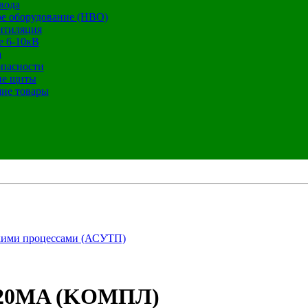
вода
е оборудование (НВО)
нтиляция
е 6-10кВ
а
опасности
ие щиты
ие товары
кими процессами (АСУТП)
..20MA (KОМПЛ)