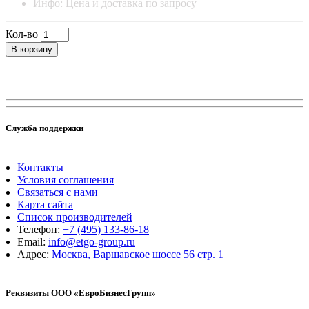
Инфо: Цена и доставка по запросу
Кол-во
В корзину
Служба поддержки
Контакты
Условия соглашения
Связаться с нами
Карта сайта
Список производителей
Телефон:
+7 (495) 133-86-18
Email:
info@etgo-group.ru
Адрес:
Москва, Варшавское шоссе 56 стр. 1
Реквизиты ООО «ЕвроБизнесГрупп»