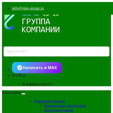
info@etgo-group.ru
Написать в MAX
0
0.00 р.
В корзине пусто!
Категории
Основной каталог
Инженерная сантехника
Инструментарий