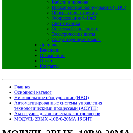
Кабели и провода
Низковольтное оборудование (НВО)
Обогрев и вентиляция
Оборудование 6-10кВ
Светотехника
Системы безопасности
Электрические щиты
Сопутствующие товары
Доставка
Вакансии
О компании
Оплата
Контакты
Главная
Основной каталог
Низковольтное оборудование (НВО)
Автоматизированные системы управления
технологическими процессами (АСУТП)
Аксессуары для логических контроллеров
МОДУЛЬ 2ВЫХ -10В/0-20MA 16 БИТ