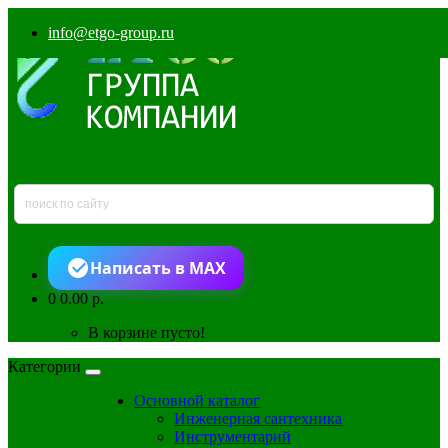
info@etgo-group.ru
Написать в MAX
0
0.00 р.
В корзине пусто!
Категории
Основной каталог
Инженерная сантехника
Инструментарий