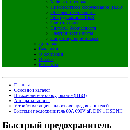
Кабели и провода
Низковольтное оборудование (НВО)
Обогрев и вентиляция
Оборудование 6-10кВ
Светотехника
Системы безопасности
Электрические щиты
Сопутствующие товары
Доставка
Вакансии
О компании
Оплата
Контакты
Главная
Основной каталог
Низковольтное оборудование (НВО)
Аппараты защиты
Устройства защиты на основе предохранителей
Быстрый предохранитель 80A 690V aR DIN 1 HSDNH
Быстрый предохранитель