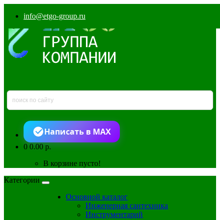
info@etgo-group.ru
Написать в MAX
0
0.00 р.
В корзине пусто!
Категории
Основной каталог
Инженерная сантехника
Инструментарий