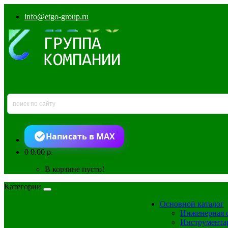
info@etgo-group.ru
Написать в MAX
0
0.00 р.
В корзине пусто!
Категории
Основной каталог
Инженерная 
Инструмента