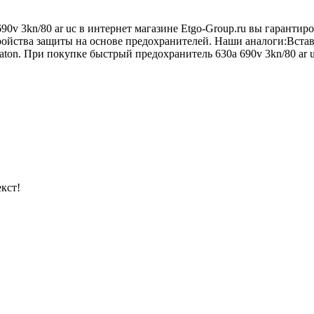
0v 3kn/80 ar uc в интернет магазине Etgo-Group.ru вы гаранти
тройства защиты на основе предохранителей. Наши аналоги:Вста
on. При покупке быстрый предохранитель 630a 690v 3kn/80 ar uc
кст!