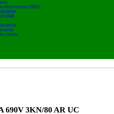
вода
е оборудование (НВО)
нтиляция
е 6-10кВ
а
опасности
ие щиты
ие товары
A 690V 3KN/80 AR UC