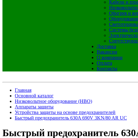
Кабели и про
Низковольтно
Обогрев и ве
Оборудовани
Светотехник
Системы без
Электрическ
Сопутствующ
Доставка
Вакансии
О компании
Оплата
Контакты
Главная
Основной каталог
Низковольтное оборудование (НВО)
Аппараты защиты
Устройства защиты на основе предохранителей
Быстрый предохранитель 630A 690V 3KN/80 AR UC
Быстрый предохранитель 630