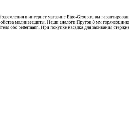
й заземления в интернет магазине Etgo-Group.ru вы гарантиров
тройства молниезащиты. Наши аналоги:Пруток 8 мм горячеоцинк
ля obo bettermann. При покупке насадка для забивания стержней