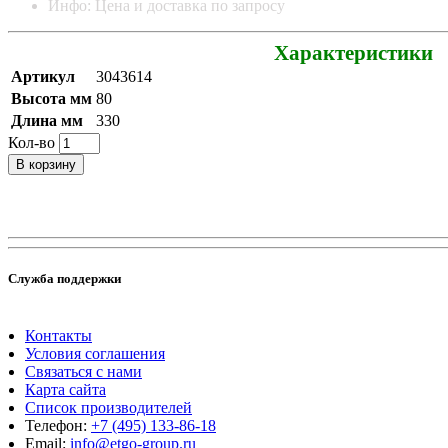
Инфо: Цена и доставка по запросу
Характеристики
Артикул
3043614
Высота мм
80
Длина мм
330
Кол-во
В корзину
Служба поддержки
Контакты
Условия соглашения
Связаться с нами
Карта сайта
Список производителей
Телефон:
+7 (495) 133-86-18
Email:
info@etgo-group.ru