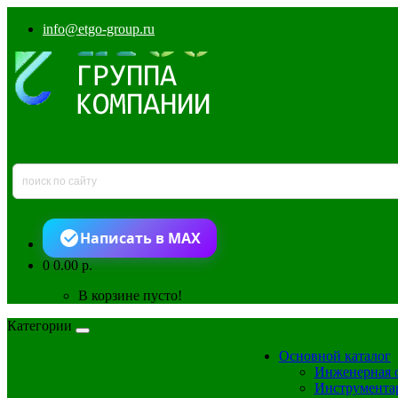
info@etgo-group.ru
Написать в MAX
0
0.00 р.
В корзине пусто!
Категории
Основной каталог
Инженерная 
Инструмента