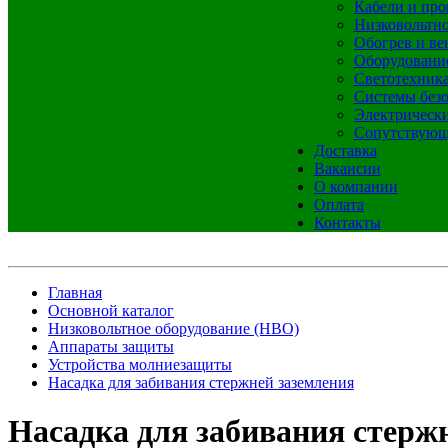
Кабели и про
Низковольтно
Обогрев и ве
Оборудовани
Светотехник
Системы без
Электрическ
Сопутствующ
Доставка
Вакансии
О компании
Оплата
Контакты
Главная
Основной каталог
Низковольтное оборудование (НВО)
Аппараты защиты
Устройства молниезащиты
Насадка для забивания стержней заземления
Насадка для забивания стерж