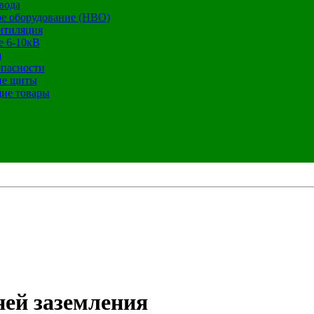
вода
е оборудование (НВО)
нтиляция
е 6-10кВ
а
опасности
ие щиты
ие товары
ней заземления