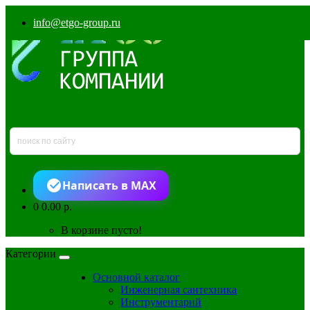
info@etgo-group.ru
Написать в MAX
0
0.00 р.
В корзине пусто!
Категории
Основной каталог
Инженерная сантехника
Инструментарий