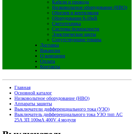
Кабели и провода
Низковольтное оборудование (НВО)
Обогрев и вентиляция
Оборудование 6-10кВ
Светотехника
Системы безопасности
Электрические щиты
Сопутствующие товары
Доставка
Вакансии
О компании
Оплата
Контакты
Главная
Основной каталог
Низковольтное оборудование (НВО)
Аппараты защиты
Выключатели дифференциального тока (УЗО)
Выключатель дифференциального тока УЗО тип AC
25A 3П 100мА 400V 4 модуля