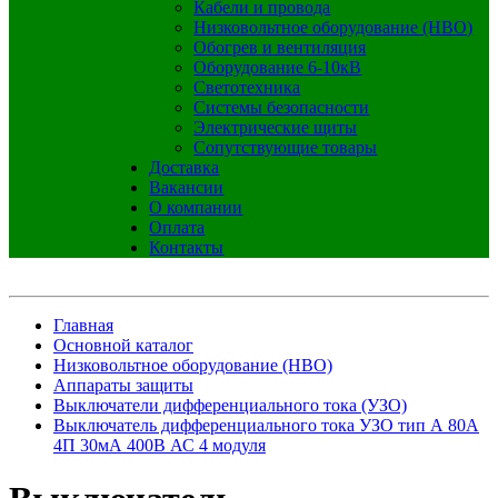
Кабели и провода
Низковольтное оборудование (НВО)
Обогрев и вентиляция
Оборудование 6-10кВ
Светотехника
Системы безопасности
Электрические щиты
Сопутствующие товары
Доставка
Вакансии
О компании
Оплата
Контакты
Главная
Основной каталог
Низковольтное оборудование (НВО)
Аппараты защиты
Выключатели дифференциального тока (УЗО)
Выключатель дифференциального тока УЗО тип А 80А
4П 30мА 400В АС 4 модуля