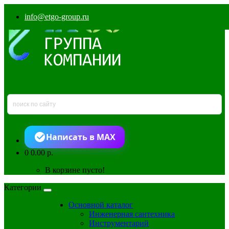
info@etgo-group.ru
Написать в MAX
0
0.00 р.
В корзине пусто!
Категории
Основной каталог
Инженерная сантехника
Инструментарий