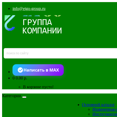
info@etgo-group.ru
Написать в MAX
0
0.00 р.
В корзине пусто!
Категории
Основной каталог
Инженерная 
Инструмента