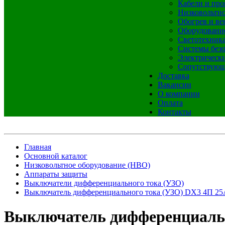
Кабели и про
Низковольтно
Обогрев и ве
Оборудовани
Светотехник
Системы без
Электрическ
Сопутствующ
Доставка
Вакансии
О компании
Оплата
Контакты
Главная
Основной каталог
Низковольтное оборудование (НВО)
Аппараты защиты
Выключатели дифференциального тока (УЗО)
Выключатель дифференциального тока (УЗО) DX3 4П 25
Выключатель дифференциальн