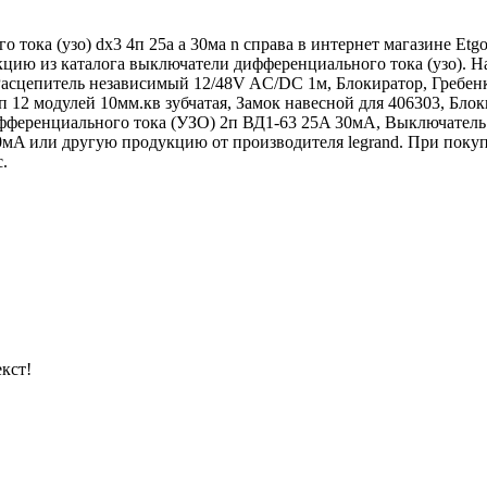
тока (узо) dx3 4п 25а а 30ма n справа в интернет магазине Etg
кцию из каталога выключатели дифференциального тока (узо). 
асцепитель независимый 12/48V AC/DC 1м, Блокиратор, Гребенк
п 12 модулей 10мм.кв зубчатая, Замок навесной для 406303, Бл
фференциального тока (УЗО) 2п ВД1-63 25A 30мA, Выключатель
A или другую продукцию от производителя legrand. При покупк
.
кст!