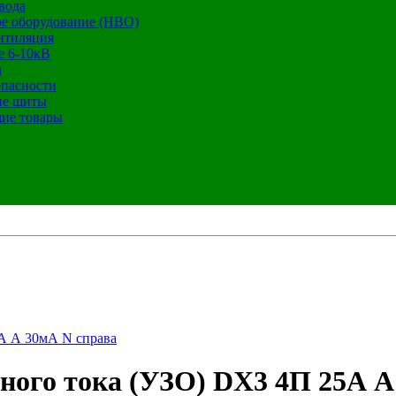
вода
е оборудование (НВО)
нтиляция
е 6-10кВ
а
опасности
ие щиты
ие товары
А А 30мА N справа
ого тока (УЗО) DX3 4П 25А А