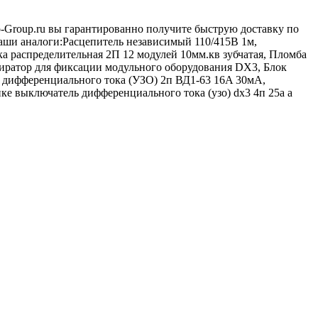
o-Group.ru вы гарантированно получите быструю доставку по
Наши аналоги:Расцепитель независимый 110/415В 1м,
а распределительная 2П 12 модулей 10мм.кв зубчатая, Пломба
окиратор для фиксации модульного оборудования DX3, Блок
 дифференциального тока (УЗО) 2п ВД1-63 16A 30мA,
е выключатель дифференциального тока (узо) dx3 4п 25а а