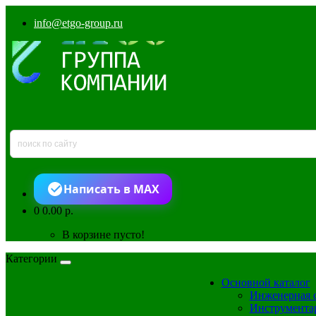
info@etgo-group.ru
Написать в MAX
0
0.00 р.
В корзине пусто!
Категории
Основной каталог
Инженерная 
Инструмента