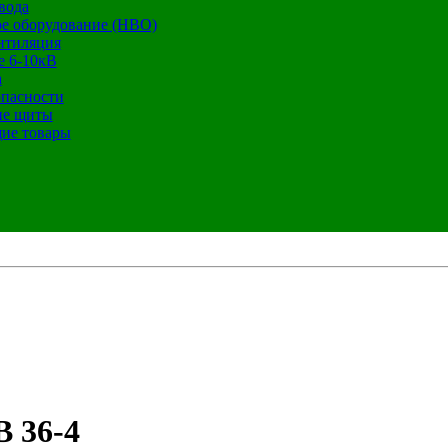
вода
е оборудование (НВО)
нтиляция
е 6-10кВ
а
опасности
ие щиты
ие товары
 36-4