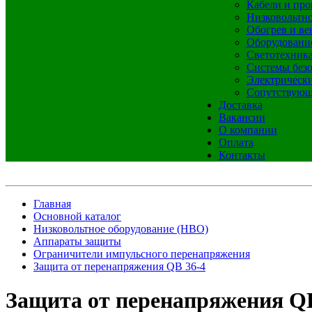
Кабели и про
Низковольтно
Обогрев и ве
Оборудовани
Светотехник
Системы без
Электрическ
Сопутствующ
Доставка
Вакансии
О компании
Оплата
Контакты
Главная
Основной каталог
Низковольтное оборудование (НВО)
Аппараты защиты
Ограничители импульсного перенапряжения
Защита от перенапряжения QB 36-4
Защита от перенапряжения QB