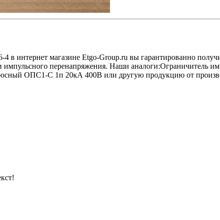
6-4 в интернет магазине Etgo-Group.ru вы гарантированно получ
ели импульсного перенапряжения. Наши аналоги:Ограничитель 
сный ОПС1-C 1п 20кА 400В или другую продукцию от производ
кст!