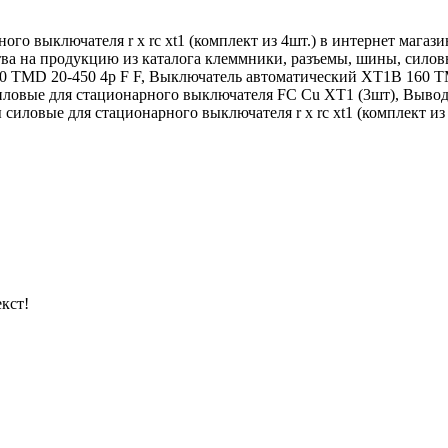
го выключателя r x rc xt1 (комплект из 4шт.) в интернет магаз
ства на продукцию из каталога клеммники, разъемы, шины, си
 TMD 20-450 4p F F, Выключатель автоматический XT1B 160 TMD
иловые для стационарного выключателя FC Cu XT1 (3шт), Выво
ловые для стационарного выключателя r x rc xt1 (комплект из 4
кст!