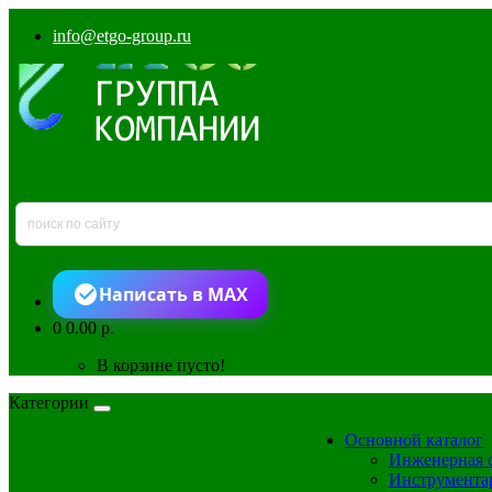
info@etgo-group.ru
Написать в MAX
0
0.00 р.
В корзине пусто!
Категории
Основной каталог
Инженерная 
Инструмента