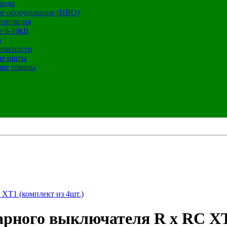
вода
е оборудование (НВО)
нтиляция
е 6-10кВ
а
опасности
ие щиты
ие товары
XT1 (комплект из 4шт.)
рного выключателя R x RC XT1