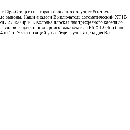
ине Etgo-Group.ru вы гарантированно получите быструю
ловые выводы. Наши аналоги:Выключатель автоматический XT1B
 25-450 4p F F, Колодка плоская для трехфазного кабеля до
ды силовые для стационарного выключателя ES XT2 (3шт) или
шт.) от 30-ти позиций у нас будет лучшая цена для Вас.