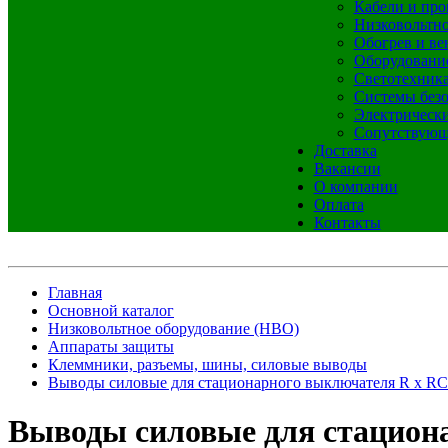
Кабели и про
Низковольтно
Обогрев и ве
Оборудовани
Светотехник
Системы без
Электрическ
Сопутствующ
Доставка
Вакансии
О компании
Оплата
Контакты
Главная
Основной каталог
Низковольтное оборудование (НВО)
Аппараты защиты
Клеммники, разъемы, шины, силовые выводы
Выводы силовые для стационарного выключателя R x RC 
Выводы силовые для стациона