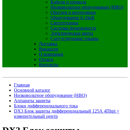
Кабели и провода
Низковольтное оборудование (НВО)
Обогрев и вентиляция
Оборудование 6-10кВ
Светотехника
Системы безопасности
Электрические щиты
Сопутствующие товары
Доставка
Вакансии
О компании
Оплата
Контакты
Главная
Основной каталог
Низковольтное оборудование (НВО)
Аппараты защиты
Блоки дифференциального тока
DX3 Блок защиты дифференциальный 125А 4Пhpi +
измерительный центр