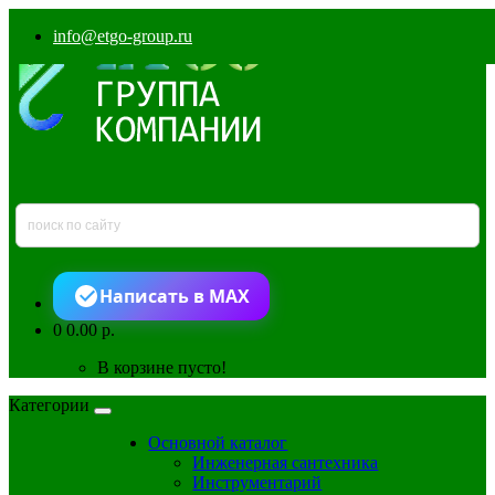
info@etgo-group.ru
Написать в MAX
0
0.00 р.
В корзине пусто!
Категории
Основной каталог
Инженерная сантехника
Инструментарий