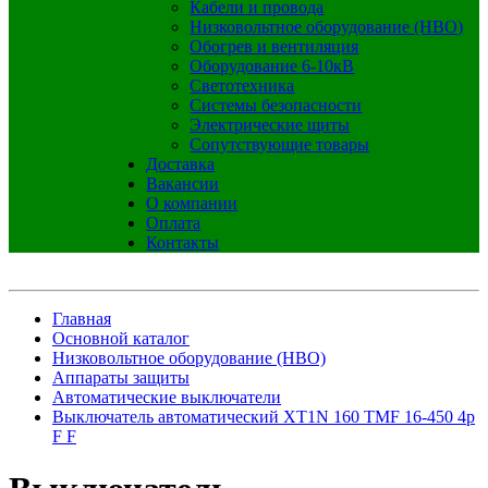
Кабели и провода
Низковольтное оборудование (НВО)
Обогрев и вентиляция
Оборудование 6-10кВ
Светотехника
Системы безопасности
Электрические щиты
Сопутствующие товары
Доставка
Вакансии
О компании
Оплата
Контакты
Главная
Основной каталог
Низковольтное оборудование (НВО)
Аппараты защиты
Автоматические выключатели
Выключатель автоматический XT1N 160 TMF 16-450 4p
F F