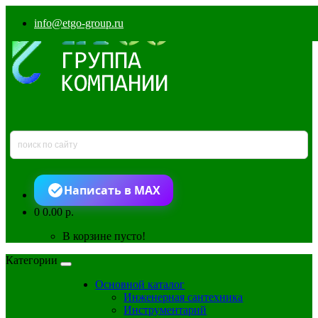
info@etgo-group.ru
Написать в MAX
0
0.00 р.
В корзине пусто!
Категории
Основной каталог
Инженерная сантехника
Инструментарий