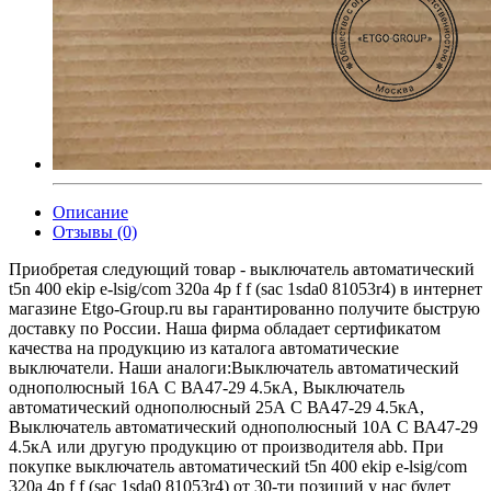
Описание
Отзывы (0)
Приобретая следующий товар - выключатель автоматический
t5n 400 ekip e-lsig/com 320a 4p f f (sac 1sda0 81053r4) в интернет
магазине Etgo-Group.ru вы гарантированно получите быструю
доставку по России. Наша фирма обладает сертификатом
качества на продукцию из каталога автоматические
выключатели. Наши аналоги:Выключатель автоматический
однополюсный 16А C ВА47-29 4.5кА, Выключатель
автоматический однополюсный 25А C ВА47-29 4.5кА,
Выключатель автоматический однополюсный 10А C ВА47-29
4.5кА или другую продукцию от производителя abb. При
покупке выключатель автоматический t5n 400 ekip e-lsig/com
320a 4p f f (sac 1sda0 81053r4) от 30-ти позиций у нас будет