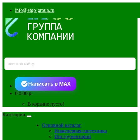
info@etgo-group.ru
Написать в MAX
0
0.00 р.
В корзине пусто!
Категории
Основной каталог
Инженерная сантехника
Инструментарий