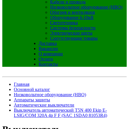
Кабели и провода
Низковольтное оборудование (НВО)
Обогрев и вентиляция
Оборудование 6-10кВ
Светотехника
Системы безопасности
Электрические щиты
Сопутствующие товары
Доставка
Вакансии
О компании
Оплата
Контакты
Главная
Основной каталог
Низковольтное оборудование (НВО)
Аппараты защиты
Автоматические выключатели
Выключатель автоматический T5N 400 Ekip E-
LSIG/COM 320A 4p F F (SAC 1SDA0 81053R4)