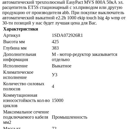
автоматический трехполюсный EasyPact MVS 800A 50кА эл.
расцепитель ET5S стационарный с эл.приводом или другую
продукцию от производителя abb. При покупке выключатель
автоматический выкатной e2.2h 1000 ekip touch lsig 4p wmp от
30-ти позиций у нас будет лучшая цена для Вас.
Характеристики
Артикул
1SDA072926R1
Высота мм
425
Глубина мм
383
Дополнительная
M - мотор-редуктор заказывается
информация
отдельно
Исполнение
Выкатное
Климатическое
У3
исполнение
Количество силовых
4
полюсов
Коммутационная
износостойкость кол-во
15000
циклов
Максимальное сечение
подключаемого кабеля
Промышленность
мм2
Масса кг
72