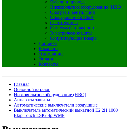
Кабели и провода
Низковольтное оборудование (НВО)
Обогрев и вентиляция
Оборудование 6-10кВ
Светотехника
Системы безопасности
Электрические щиты
Сопутствующие товары
Доставка
Вакансии
О компании
Оплата
Контакты
Главная
Основной каталог
Низковольтное оборудование (НВО)
Аппараты защиты
Автоматические выключатели воздушные
Выключатель автоматический выкатной E2.2H 1000
Ekip Touch LSIG 4p WMP