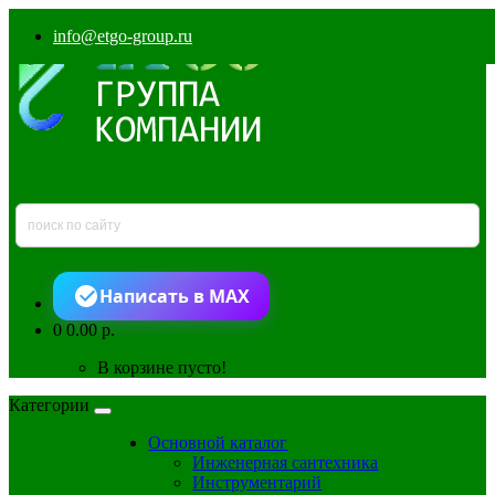
info@etgo-group.ru
Написать в MAX
0
0.00 р.
В корзине пусто!
Категории
Основной каталог
Инженерная сантехника
Инструментарий