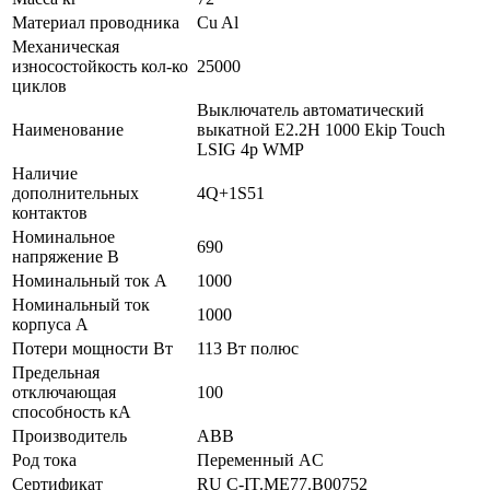
Материал проводника
Cu Al
Механическая
износостойкость кол-ко
25000
циклов
Выключатель автоматический
Наименование
выкатной E2.2H 1000 Ekip Touch
LSIG 4p WMP
Наличие
дополнительных
4Q+1S51
контактов
Номинальное
690
напряжение В
Номинальный ток А
1000
Номинальный ток
1000
корпуса А
Потери мощности Вт
113 Вт полюс
Предельная
отключающая
100
способность кA
Производитель
ABB
Род тока
Переменный AC
Сертификат
RU C-IT.ME77.B00752