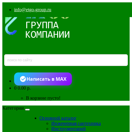
info@etgo-group.ru
Написать в MAX
0
0.00 р.
В корзине пусто!
Категории
Основной каталог
Инженерная сантехника
Инструментарий