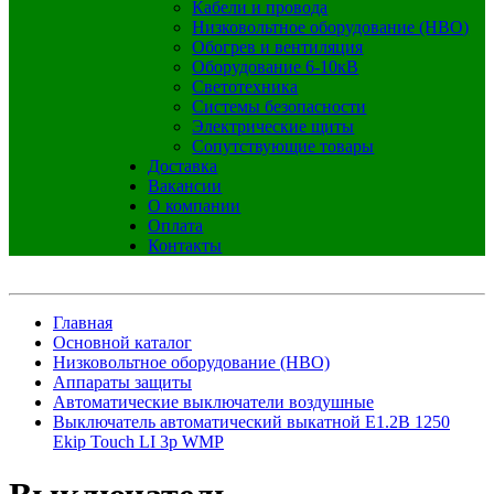
Кабели и провода
Низковольтное оборудование (НВО)
Обогрев и вентиляция
Оборудование 6-10кВ
Светотехника
Системы безопасности
Электрические щиты
Сопутствующие товары
Доставка
Вакансии
О компании
Оплата
Контакты
Главная
Основной каталог
Низковольтное оборудование (НВО)
Аппараты защиты
Автоматические выключатели воздушные
Выключатель автоматический выкатной E1.2B 1250
Ekip Touch LI 3p WMP