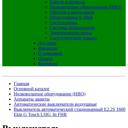
Кабели и провода
Низковольтное оборудование (НВО)
Обогрев и вентиляция
Оборудование 6-10кВ
Светотехника
Системы безопасности
Электрические щиты
Сопутствующие товары
Доставка
Вакансии
О компании
Оплата
Контакты
Главная
Основной каталог
Низковольтное оборудование (НВО)
Аппараты защиты
Автоматические выключатели воздушные
Выключатель автоматический стационарный E2.2S 1600
Ekip G Touch LSIG 3p FHR