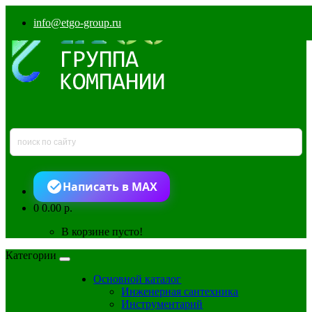
info@etgo-group.ru
Написать в MAX
0
0.00 р.
В корзине пусто!
Категории
Основной каталог
Инженерная сантехника
Инструментарий