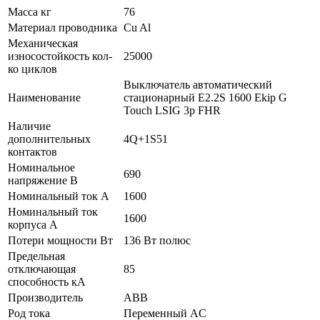
Масса кг
76
Материал проводника
Cu Al
Механическая
износостойкость кол-
25000
ко циклов
Выключатель автоматический
Наименование
стационарный E2.2S 1600 Ekip G
Touch LSIG 3p FHR
Наличие
дополнительных
4Q+1S51
контактов
Номинальное
690
напряжение В
Номинальный ток А
1600
Номинальный ток
1600
корпуса А
Потери мощности Вт
136 Вт полюс
Предельная
отключающая
85
способность кA
Производитель
ABB
Род тока
Переменный AC