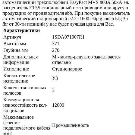
автоматический трехполюсный EasyPact MVS 800A 50кА эл.
расцепитель ET5S стационарный с эл.приводом или другую
продукцию от производителя abb. При покупке выключатель
автоматический стационарный e2.2s 1600 ekip g touch lsig 3p
fhr от 30-ти позиций у нас будет лучшая цена для Вас.
Характеристики
Артикул
1SDA071007R1
Высота мм
371
Глубина мм
270
Дополнительная
M - мотор-редуктор заказывается
информация
отдельно
Исполнение
Стационарное
Климатическое
У3
исполнение
Количество силовых
3
полюсов
Коммутационная
износостойкость кол-
12000
во циклов
Максимальное
сечение
Промышленность
подключаемого кабеля
мм2