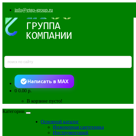
info@etgo-group.ru
Написать в MAX
0
0.00 р.
В корзине пусто!
Категории
Основной каталог
Инженерная сантехника
Инструментарий