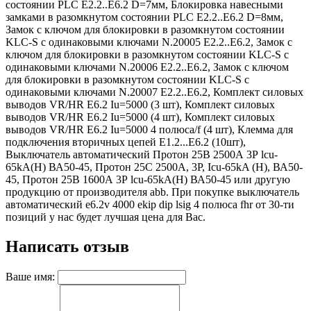
состоянии PLC E2.2..E6.2 D=7мм, Блокировка навесными
замками в разомкнутом состоянии PLC E2.2..E6.2 D=8мм,
Замок с ключом для блокировки в разомкнутом состоянии
KLC-S с одинаковыми ключами N.20005 E2.2..E6.2, Замок с
ключом для блокировки в разомкнутом состоянии KLC-S с
одинаковыми ключами N.20006 E2.2..E6.2, Замок с ключом
для блокировки в разомкнутом состоянии KLC-S с
одинаковыми ключами N.20007 E2.2..E6.2, Комплект силовых
выводов VR/HR E6.2 Iu=5000 (3 шт), Комплект силовых
выводов VR/HR E6.2 Iu=5000 (4 шт), Комплект силовых
выводов VR/HR E6.2 Iu=5000 4 полюса/f (4 шт), Клемма для
подключения вторичных цепей E1.2...E6.2 (10шт),
Выключатель автоматический Протон 25В 2500А 3Р lcu-
65kA(H) ВА50-45, Протон 25С 2500A, 3P, Icu-65kA (Н), ВА50-
45, Протон 25В 1600А 3Р lcu-65kA(H) ВА50-45 или другую
продукцию от производителя abb. При покупке выключатель
автоматический e6.2v 4000 ekip dip lsig 4 полюса fhr от 30-ти
позиций у нас будет лучшая цена для Вас.
Написать отзыв
Ваше имя: