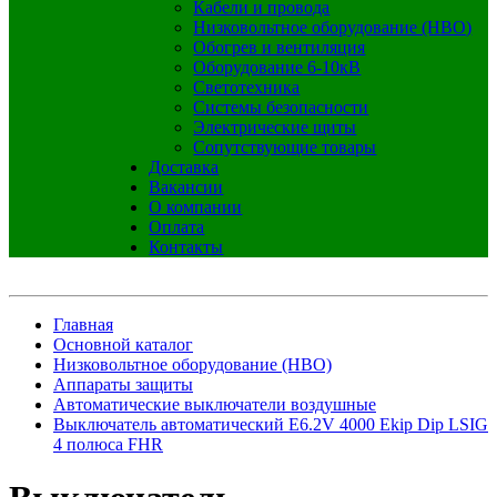
Кабели и провода
Низковольтное оборудование (НВО)
Обогрев и вентиляция
Оборудование 6-10кВ
Светотехника
Системы безопасности
Электрические щиты
Сопутствующие товары
Доставка
Вакансии
О компании
Оплата
Контакты
Главная
Основной каталог
Низковольтное оборудование (НВО)
Аппараты защиты
Автоматические выключатели воздушные
Выключатель автоматический E6.2V 4000 Ekip Dip LSIG
4 полюса FHR