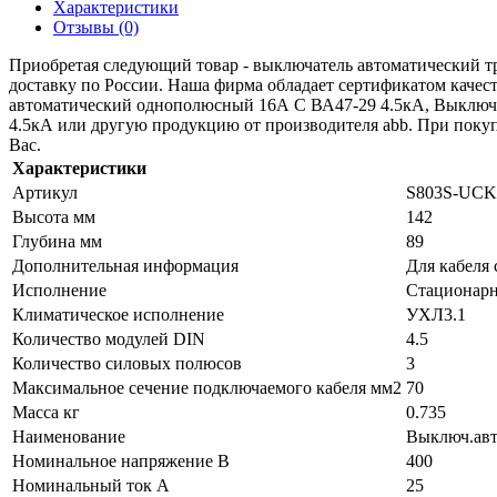
Характеристики
Отзывы (0)
Приобретая следующий товар - выключатель автоматический тре
доставку по России. Наша фирма обладает сертификатом каче
автоматический однополюсный 16А C ВА47-29 4.5кА, Выключ
4.5кА или другую продукцию от производителя abb. При покупк
Вас.
Характеристики
Артикул
S803S-UCK
Высота мм
142
Глубина мм
89
Дополнительная информация
Для кабеля
Исполнение
Стационар
Климатическое исполнение
УХЛ3.1
Количество модулей DIN
4.5
Количество силовых полюсов
3
Максимальное сечение подключаемого кабеля мм2
70
Масса кг
0.735
Наименование
Выключ.авт
Номинальное напряжение В
400
Номинальный ток А
25