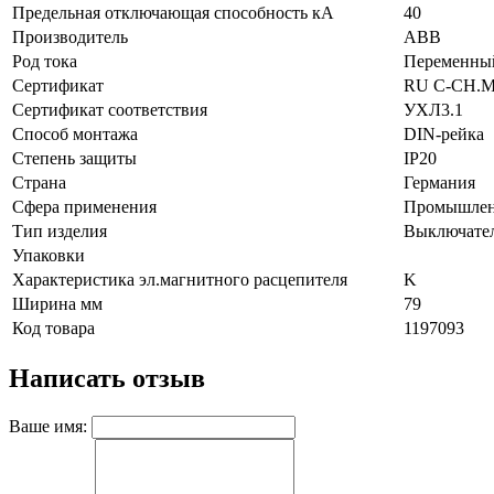
Предельная отключающая способность кA
40
Производитель
ABB
Род тока
Переменны
Сертификат
RU C-CH.M
Сертификат соответствия
УХЛ3.1
Способ монтажа
DIN-рейка
Степень защиты
IP20
Страна
Германия
Сфера применения
Промышлен
Тип изделия
Выключател
Упаковки
Характеристика эл.магнитного расцепителя
K
Ширина мм
79
Код товара
1197093
Написать отзыв
Ваше имя: