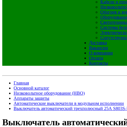
Кабели и про
Низковольтно
Обогрев и ве
Оборудовани
Светотехник
Системы без
Электрическ
Сопутствующ
Доставка
Вакансии
О компании
Оплата
Контакты
Главная
Основной каталог
Низковольтное оборудование (НВО)
Аппараты защиты
Автоматические выключатели в модульном исполнении
Выключатель автоматический трехполюсный 25А S803S
Выключатель автоматический