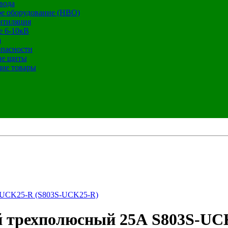
вода
е оборудование (НВО)
нтиляция
е 6-10кВ
а
опасности
ие щиты
ие товары
-UCK25-R (S803S-UCK25-R)
 трехполюсный 25А S803S-UC