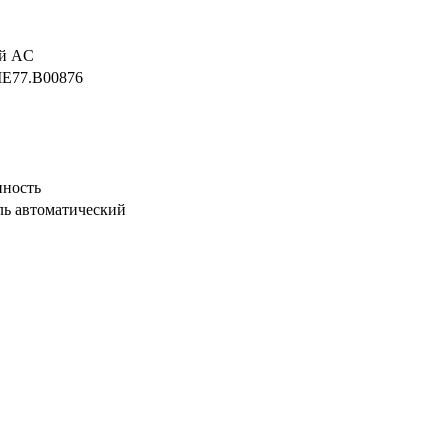
й AC
E77.B00876
ность
ь автоматический