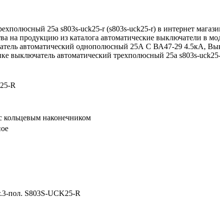
хполюсный 25а s803s-uck25-r (s803s-uck25-r) в интернет магаз
ства на продукцию из каталога автоматические выключатели в 
атель автоматический однополюсный 25А C ВА47-29 4.5кА, Вы
е выключатель автоматический трехполюсный 25а s803s-uck25-r (
25-R
 с кольцевым наконечником
ное
.3-пол. S803S-UCK25-R