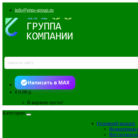
info@etgo-group.ru
Написать в MAX
0
0.00 р.
В корзине пусто!
Категории
Основной каталог
Инженерная 
Инструмента