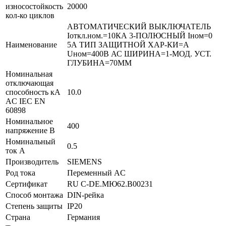
износостойкость
20000
кол-ко циклов
АВТОМАТИЧЕСКИЙ ВЫКЛЮЧАТЕЛЬ
Iоткл.ном.=10КА 3-ПОЛЮСНЫЙ Iном=0
Наименование
5А ТИП ЗАЩИТНОЙ ХАР-КИ=A
Uном=400В АС ШИРИНА=1-МОД. УСТ.
ГЛУБИНА=70ММ
Номинальная
отключающая
способность кA
10.0
AC IEC EN
60898
Номинальное
400
напряжение В
Номинальный
0.5
ток А
Производитель
SIEMENS
Род тока
Переменный AC
Сертификат
RU C-DE.МЮ62.B00231
Способ монтажа
DIN-рейка
Степень защиты
IP20
Страна
Германия