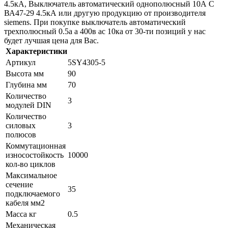
4.5кА, Выключатель автоматический однополюсный 10А C
ВА47-29 4.5кА или другую продукцию от производителя
siemens. При покупке выключатель автоматический
трехполюсный 0.5а a 400в ас 10ка от 30-ти позиций у нас
будет лучшая цена для Вас.
Характеристики
Артикул
5SY4305-5
Высота мм
90
Глубина мм
70
Количество
3
модулей DIN
Количество
силовых
3
полюсов
Коммутационная
износостойкость
10000
кол-во циклов
Максимальное
сечение
35
подключаемого
кабеля мм2
Масса кг
0.5
Механическая