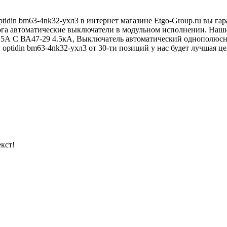
tidin bm63-4nk32-ухл3 в интернет магазине Etgo-Group.ru вы г
лога автоматические выключатели в модульном исполнении. На
25А C ВА47-29 4.5кА, Выключатель автоматический однополюс
ptidin bm63-4nk32-ухл3 от 30-ти позиций у нас будет лучшая це
кст!