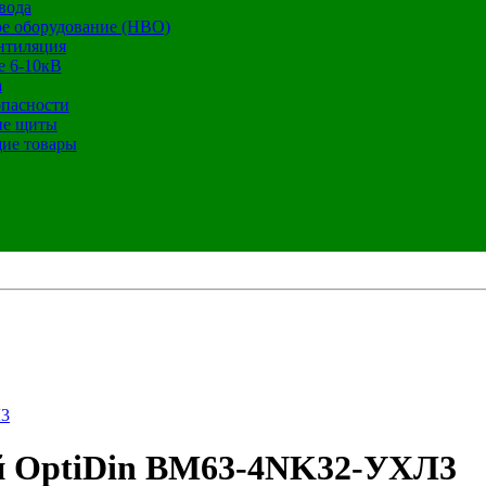
вода
е оборудование (НВО)
нтиляция
е 6-10кВ
а
опасности
ие щиты
ие товары
Л3
й OptiDin BM63-4NK32-УХЛ3