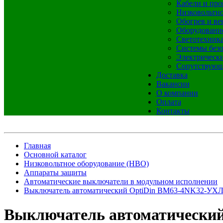
Кабели и про
Низковольтно
Обогрев и ве
Оборудовани
Светотехник
Системы без
Электрическ
Сопутствующ
Доставка
Вакансии
О компании
Оплата
Контакты
Главная
Основной каталог
Низковольтное оборудование (НВО)
Аппараты защиты
Автоматические выключатели в модульном исполнении
Выключатель автоматический OptiDin BM63-4NK32-УХ
Выключатель автоматически