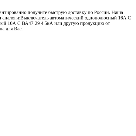
арантированно получите быструю доставку по России. Наша
ши аналоги:Выключатель автоматический однополюсный 16А C
ный 10А C ВА47-29 4.5кА или другую продукцию от
на для Вас.