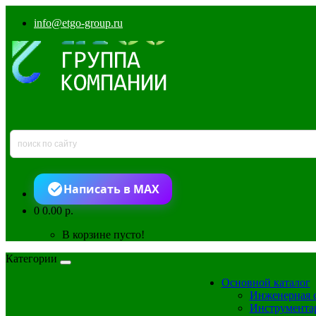
info@etgo-group.ru
Написать в MAX
0
0.00 р.
В корзине пусто!
Категории
Основной каталог
Инженерная 
Инструмента