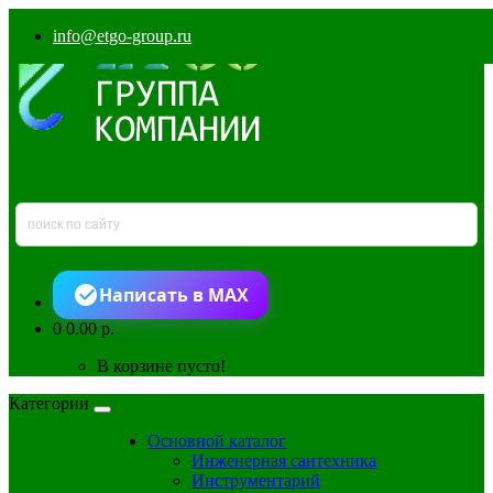
info@etgo-group.ru
Написать в MAX
0
0.00 р.
В корзине пусто!
Категории
Основной каталог
Инженерная сантехника
Инструментарий