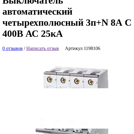
Выключатель
автоматический
четырехполюсный 3п+N 8А C
400В АС 25кА
0 отзывов
/
Написать отзыв
Артикул 1198106