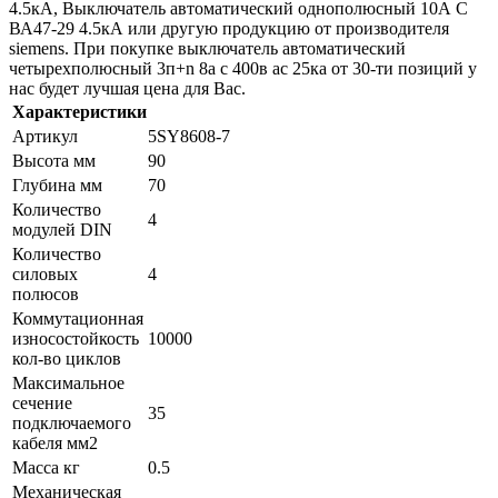
4.5кА, Выключатель автоматический однополюсный 10А C
ВА47-29 4.5кА или другую продукцию от производителя
siemens. При покупке выключатель автоматический
четырехполюсный 3п+n 8а c 400в ас 25ка от 30-ти позиций у
нас будет лучшая цена для Вас.
Характеристики
Артикул
5SY8608-7
Высота мм
90
Глубина мм
70
Количество
4
модулей DIN
Количество
силовых
4
полюсов
Коммутационная
износостойкость
10000
кол-во циклов
Максимальное
сечение
35
подключаемого
кабеля мм2
Масса кг
0.5
Механическая