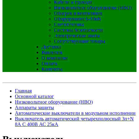
Кабели и провода
Низковольтное оборудование (НВО)
Обогрев и вентиляция
Оборудование 6-10кВ
Светотехника
Системы безопасности
Электрические щиты
Сопутствующие товары
Доставка
Вакансии
О компании
Оплата
Контакты
Главная
Основной каталог
Низковольтное оборудование (НВО)
Аппараты защиты
Автоматические выключатели в модульном исполнении
Выключатель автоматический четырехполюсный 3п+N
8А C 400В АС 25кА