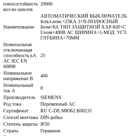
износостойкость
20000
кол-ко циклов
АВТОМАТИЧЕСКИЙ ВЫКЛЮЧАТЕЛЬ
Iоткл.ном.=25КА 3+N-ПОЛЮСНЫЙ
Наименование
Iном=8А ТИП ЗАЩИТНОЙ ХАР-КИ=C
Uном=400В АС ШИРИНА=1-МОД. УСТ.
ГЛУБИНА=70ММ
Номинальная
отключающая
способность кA
25
AC IEC EN
60898
Номинальное
400
напряжение В
Номинальный
8
ток А
Производитель
SIEMENS
Род тока
Переменный AC
Сертификат
RU C-DE.МЮ62.B00231
Способ монтажа
DIN-рейка
Степень защиты
IP20
Страна
Германия