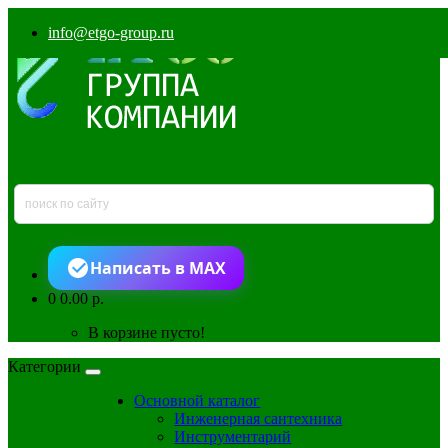
info@etgo-group.ru
Написать в MAX
0
0.00 р.
В корзине пусто!
Категории
Основной каталог
Инженерная сантехника
Инструментарий