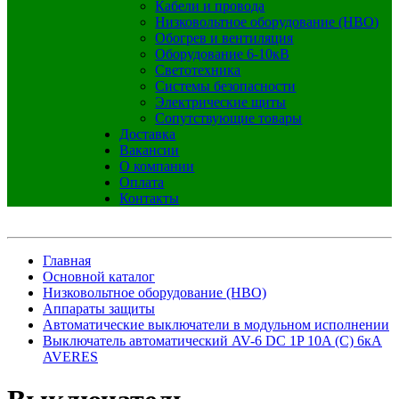
Кабели и провода
Низковольтное оборудование (НВО)
Обогрев и вентиляция
Оборудование 6-10кВ
Светотехника
Системы безопасности
Электрические щиты
Сопутствующие товары
Доставка
Вакансии
О компании
Оплата
Контакты
Главная
Основной каталог
Низковольтное оборудование (НВО)
Аппараты защиты
Автоматические выключатели в модульном исполнении
Выключатель автоматический AV-6 DC 1P 10A (C) 6кА
AVERES