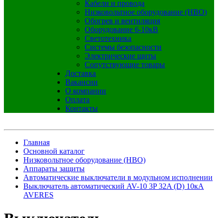
Кабели и провода
Низковольтное оборудование (НВО)
Обогрев и вентиляция
Оборудование 6-10кВ
Светотехника
Системы безопасности
Электрические щиты
Сопутствующие товары
Доставка
Вакансии
О компании
Оплата
Контакты
Главная
Основной каталог
Низковольтное оборудование (НВО)
Аппараты защиты
Автоматические выключатели в модульном исполнении
Выключатель автоматический AV-10 3P 32A (D) 10кА
AVERES