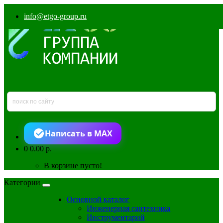
info@etgo-group.ru
Написать в MAX
0
0.00 р.
В корзине пусто!
Категории
Основной каталог
Инженерная сантехника
Инструментарий