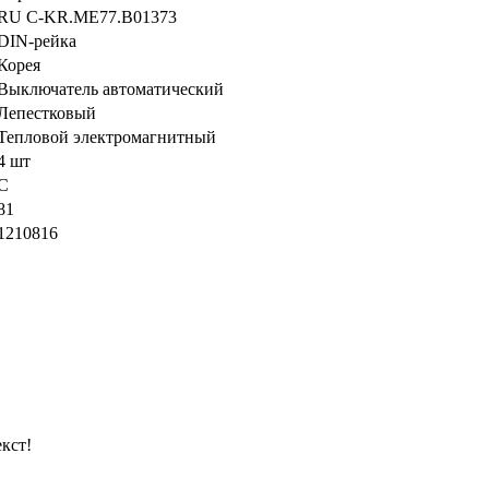
RU C-KR.ME77.B01373
DIN-рейка
Корея
Выключатель автоматический
Лепестковый
Тепловой электромагнитный
4 шт
C
81
1210816
кст!