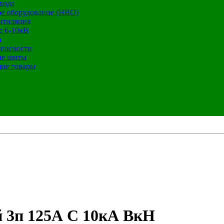
вода
е оборудование (НВО)
нтиляция
е 6-10кВ
а
опасности
ие щиты
ие товары
 3п 125А С 10кА ВкH