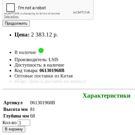
Продолжить
Цена:
2 383.12 р.
В наличие
Производитель: LSIS
Доступность: в наличие
Код товара:
061301968B
Оптовые поставки из Китая
Инфо: Цена и доставка по запросу
Характеристики
Артикул
061301968B
Высота мм
81
Глубина мм
68
Кол-во
В корзину