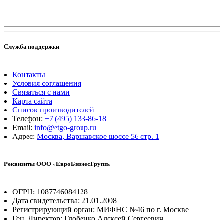
Служба поддержки
Контакты
Условия соглашения
Связаться с нами
Карта сайта
Список производителей
Телефон:
+7 (495) 133-86-18
Email:
info@etgo-group.ru
Адрес:
Москва, Варшавское шоссе 56 стр. 1
Реквизиты ООО «ЕвроБизнесГрупп»
ОГРН: 1087746084128
Дата свидетельства: 21.01.2008
Регистрирующий орган: МИФНС №46 по г. Москве
Ген. Директор: Глобенко Алексей Сергеевич