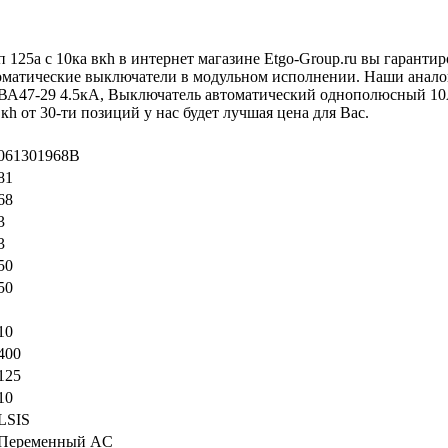
 125а с 10ка вкh в интернет магазине Etgo-Group.ru вы гарант
втоматические выключатели в модульном исполнении. Наши ана
ВА47-29 4.5кА, Выключатель автоматический однополюсный 10
кh от 30-ти позиций у нас будет лучшая цена для Вас.
061301968B
81
68
3
3
50
50
10
400
125
10
LSIS
Переменный AC