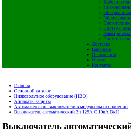
Кабели и про
Низковольтно
Обогрев и ве
Оборудовани
Светотехник
Системы без
Электрическ
Сопутствующ
Доставка
Вакансии
О компании
Оплата
Контакты
Главная
Основной каталог
Низковольтное оборудование (НВО)
Аппараты защиты
Автоматические выключатели в модульном исполнении
Выключатель автоматический 3п 125А С 10кА ВкH
Выключатель автоматический