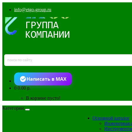
info@etgo-group.ru
Написать в MAX
0
0.00 р.
В корзине пусто!
Категории
Основной каталог
Инженерная 
Инструмента