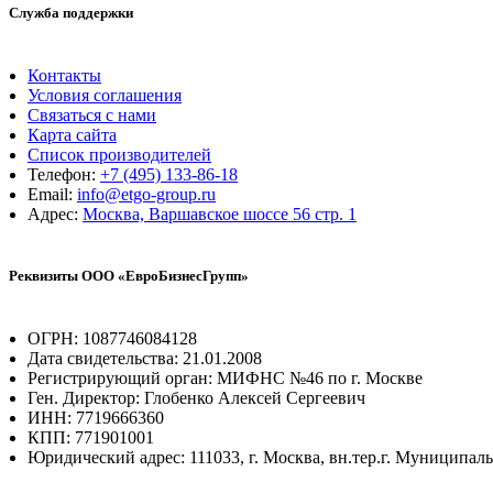
Служба поддержки
Контакты
Условия соглашения
Связаться с нами
Карта сайта
Список производителей
Телефон:
+7 (495) 133-86-18
Email:
info@etgo-group.ru
Адрес:
Москва, Варшавское шоссе 56 стр. 1
Реквизиты ООО «ЕвроБизнесГрупп»
ОГРН: 1087746084128
Дата свидетельства: 21.01.2008
Регистрирующий орган: МИФНС №46 по г. Москве
Ген. Директор: Глобенко Алексей Сергеевич
ИНН: 7719666360
КПП: 771901001
Юридический адрес: 111033, г. Москва, вн.тер.г. Муниципал