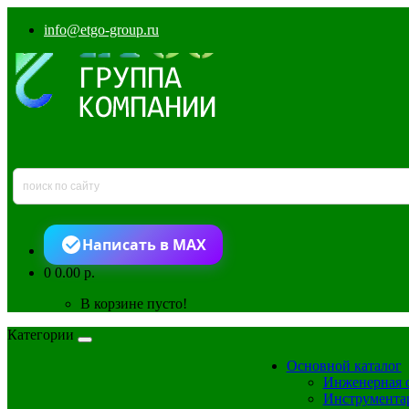
info@etgo-group.ru
Написать в MAX
0
0.00 р.
В корзине пусто!
Категории
Основной каталог
Инженерная 
Инструмента