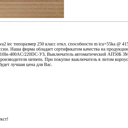
2 iec типоразмер 250 класс откл. способности m icu=55ka @ 415
ссии. Наша фирма обладает сертификатом качества на продукцию
0Iн-400AС/220DC-УЗ, Выключатель автоматический АП50Б 3МТ
изводителя siemens. При покупке выключатель в литом корпусе 
будет лучшая цена для Вас.
кст!