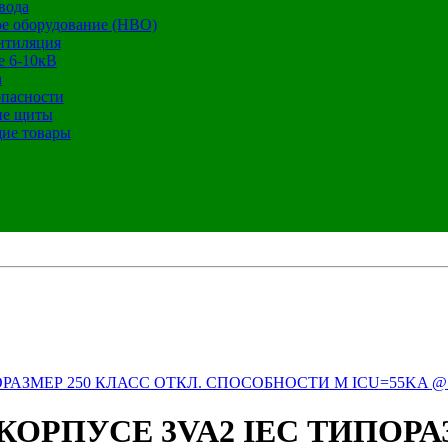
вода
е оборудование (НВО)
нтиляция
е 6-10кВ
а
опасности
ие щиты
ие товары
АЗМЕР 250 КЛАСС ОТКЛ. СПОСОБНОСТИ M ICU=55KA @ 
РПУСЕ 3VA2 IEC ТИПОРАЗ