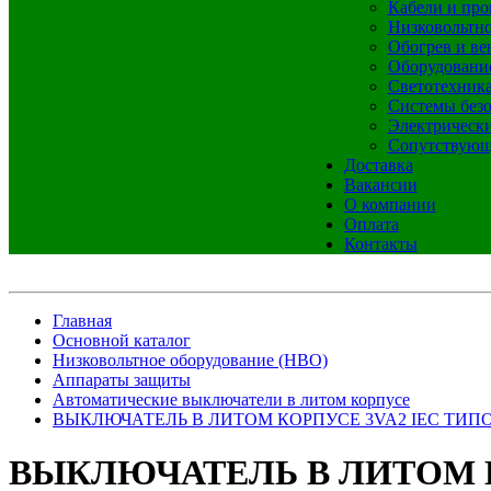
Кабели и про
Низковольтно
Обогрев и ве
Оборудовани
Светотехник
Системы без
Электрическ
Сопутствующ
Доставка
Вакансии
О компании
Оплата
Контакты
Главная
Основной каталог
Низковольтное оборудование (НВО)
Аппараты защиты
Автоматические выключатели в литом корпусе
ВЫКЛЮЧАТЕЛЬ В ЛИТОМ КОРПУСЕ 3VA2 IEC ТИПОР
ВЫКЛЮЧАТЕЛЬ В ЛИТОМ КО