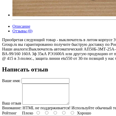
Описание
Отзывы (0)
Приобретая следующий товар - выключатель в литом корпусе 3va
Group.ru вы гарантированно получите быструю доставку по Ро
Наши аналоги:Выключатель автоматический АП50Б-3МТ-25А-1
ВА-99/160 160А 3ф 35кА РЭ1600А или другую продукцию от про
@ 415 в 3-полюс., защита линии etu550 от 30-ти позиций у нас 
Написать отзыв
Ваше имя:
Ваш отзыв
Внимание:
HTML не поддерживается! Используйте обычный те
Рейтинг
Плохо
Хорошо