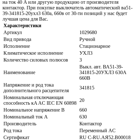
на ток 40 A или другую продукцию от производителя
контактор. При покупке выключатель автоматический ва51-
39-341815-20ухл3 630а, 660в от 30-ти позиций у нас будет
лучшая цена для Вас.
Характеристики
Артикул
1029680
Вид привода
Ручной
Исполнение
Стационарное
Климатическое исполнение
УХЛ3
Количество силовых полюсов
3
Выкл. авт. ВА51-39-
Наименование
341815-20УХЛ3 630А
660В
Напряжение и род тока
341815
дополнительного расцепителя
Номинальная отключающая
20
способность кA AC IEC EN 60898
Номинальное напряжение В
660
Номинальный ток А
630
Производитель
Контактор
Род тока
Переменный AC
Сертификат
RU C-RU.АЯ52.B00018