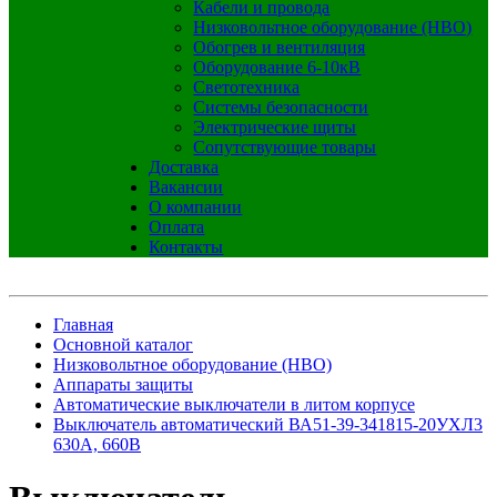
Кабели и провода
Низковольтное оборудование (НВО)
Обогрев и вентиляция
Оборудование 6-10кВ
Светотехника
Системы безопасности
Электрические щиты
Сопутствующие товары
Доставка
Вакансии
О компании
Оплата
Контакты
Главная
Основной каталог
Низковольтное оборудование (НВО)
Аппараты защиты
Автоматические выключатели в литом корпусе
Выключатель автоматический ВА51-39-341815-20УХЛ3
630А, 660В