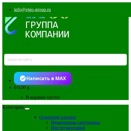
info@etgo-group.ru
Написать в MAX
0
0.00 р.
В корзине пусто!
Категории
Основной каталог
Инженерная сантехника
Инструментарий