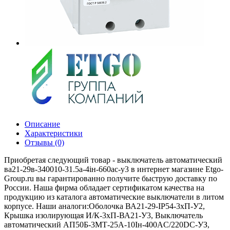
Описание
Характеристики
Отзывы (0)
Приобретая следующий товар - выключатель автоматический
ва21-29в-340010-31.5а-4iн-660ac-у3 в интернет магазине Etgo-
Group.ru вы гарантированно получите быструю доставку по
России. Наша фирма обладает сертификатом качества на
продукцию из каталога автоматические выключатели в литом
корпусе. Наши аналоги:Оболочка ВА21-29-IP54-3хП-У2,
Крышка изолирующая И/К-3хП-ВА21-У3, Выключатель
автоматический АП50Б-3МТ-25А-10Iн-400AС/220DC-УЗ,