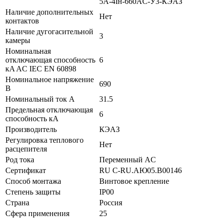
5А-4Iн-660AC-У3-КЭАЗ
Наличие дополнительных
Нет
контактов
Наличие дугогасительной
3
камеры
Номинальная
отключающая способность
6
кA AC IEC EN 60898
Номинальное напряжение
690
В
Номинальный ток А
31.5
Предельная отключающая
6
способность кA
Производитель
КЭАЗ
Регулировка теплового
Нет
расцепителя
Род тока
Переменный AC
Сертификат
RU C-RU.АЮ05.B00146
Способ монтажа
Винтовое крепление
Степень защиты
IP00
Страна
Россия
Сфера применения
25