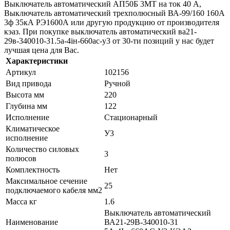
Выключатель автоматический АП50Б 3МТ на ток 40 A,
Выключатель автоматический трехполюсный ВА-99/160 160А
3ф 35кА РЭ1600А или другую продукцию от производителя
кэаз. При покупке выключатель автоматический ва21-
29в-340010-31.5а-4iн-660ac-у3 от 30-ти позиций у нас будет
лучшая цена для Вас.
Характеристики
Артикул
102156
Вид привода
Ручной
Высота мм
220
Глубина мм
122
Исполнение
Стационарный
Климатическое
У3
исполнение
Количество силовых
3
полюсов
Комплектность
Нет
Максимальное сечение
25
подключаемого кабеля мм2
Масса кг
1.6
Выключатель автоматический
Наименование
ВА21-29В-340010-31