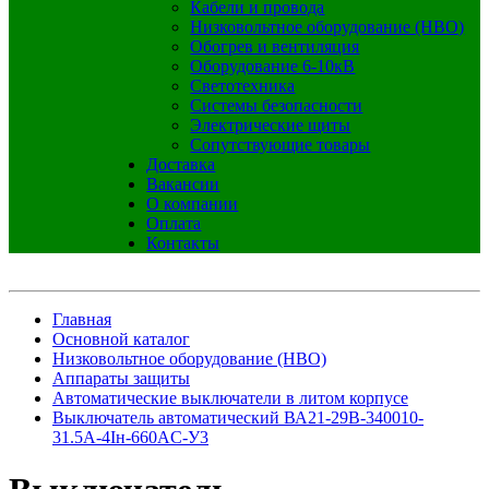
Кабели и провода
Низковольтное оборудование (НВО)
Обогрев и вентиляция
Оборудование 6-10кВ
Светотехника
Системы безопасности
Электрические щиты
Сопутствующие товары
Доставка
Вакансии
О компании
Оплата
Контакты
Главная
Основной каталог
Низковольтное оборудование (НВО)
Аппараты защиты
Автоматические выключатели в литом корпусе
Выключатель автоматический ВА21-29В-340010-
31.5А-4Iн-660AC-У3