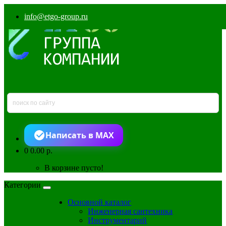
info@etgo-group.ru
Написать в MAX
0
0.00 р.
В корзине пусто!
Категории
Основной каталог
Инженерная сантехника
Инструментарий