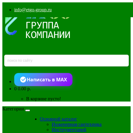
info@etgo-group.ru
Написать в MAX
0
0.00 р.
В корзине пусто!
Категории
Основной каталог
Инженерная сантехника
Инструментарий