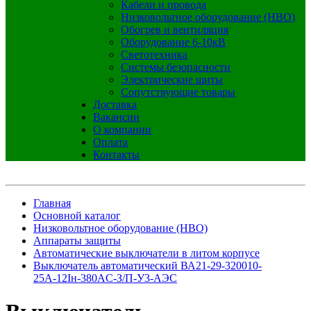
Кабели и провода
Низковольтное оборудование (НВО)
Обогрев и вентиляция
Оборудование 6-10кВ
Светотехника
Системы безопасности
Электрические щиты
Сопутствующие товары
Доставка
Вакансии
О компании
Оплата
Контакты
Главная
Основной каталог
Низковольтное оборудование (НВО)
Аппараты защиты
Автоматические выключатели в литом корпусе
Выключатель автоматический ВА21-29-320010-
25А-12Iн-380AC-З/П-У3-АЭС