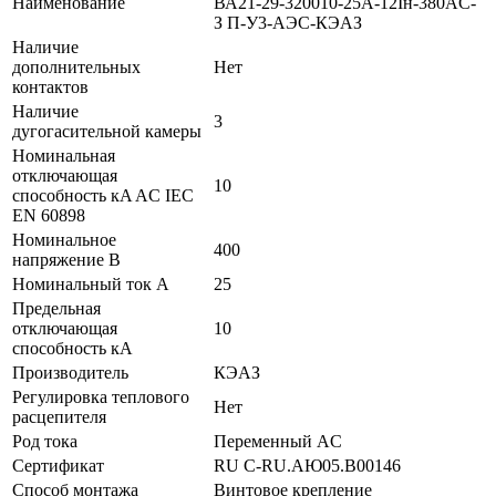
Наименование
ВА21-29-320010-25А-12Iн-380AC-
З П-У3-АЭС-КЭАЗ
Наличие
дополнительных
Нет
контактов
Наличие
3
дугогасительной камеры
Номинальная
отключающая
10
способность кA AC IEC
EN 60898
Номинальное
400
напряжение В
Номинальный ток А
25
Предельная
отключающая
10
способность кA
Производитель
КЭАЗ
Регулировка теплового
Нет
расцепителя
Род тока
Переменный AC
Сертификат
RU C-RU.АЮ05.B00146
Способ монтажа
Винтовое крепление