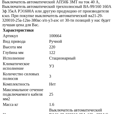
Выключатель автоматический АП50Б 3МТ на ток 40 A,
Выключатель автоматический трехполюсный ВА-99/160 160А
3ф 35кА РЭ1600А или другую продукцию от производителя
кэаз. При покупке выключатель автоматический ва21-29-
320010-25а-12iн-380ac-з/п-у3-аэс от 30-ти позиций у нас будет
лучшая цена для Вас.
Характеристики
Артикул
100664
Вид привода
Ручной
Высота мм
220
Глубина мм
122
Исполнение
Стационарный
Климатическое
У3
исполнение
Количество силовых
3
полюсов
Комплектность
Нет
Максимальное сечение
подключаемого кабеля
25
мм2
Масса кг
1.6
Выключатель автоматический