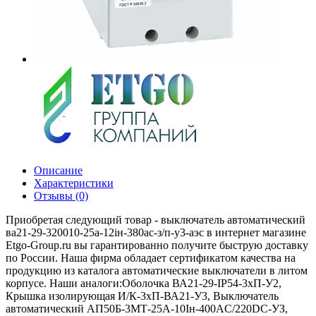
Описание
Характеристики
Отзывы (0)
Приобретая следующий товар - выключатель автоматический
ва21-29-320010-25а-12iн-380ac-з/п-у3-аэс в интернет магазине
Etgo-Group.ru вы гарантированно получите быструю доставку
по России. Наша фирма обладает сертификатом качества на
продукцию из каталога автоматические выключатели в литом
корпусе. Наши аналоги:Оболочка ВА21-29-IP54-3хП-У2,
Крышка изолирующая И/К-3хП-ВА21-У3, Выключатель
автоматический АП50Б-3МТ-25А-10Iн-400AС/220DC-УЗ,